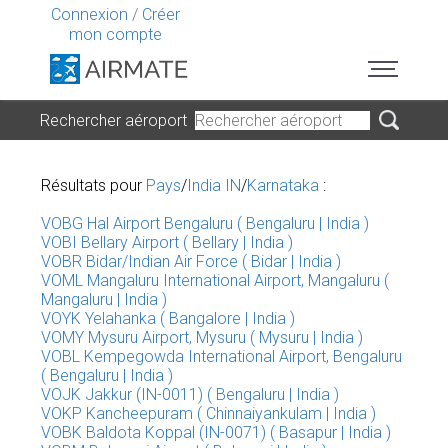
Connexion
/
Créer
mon compte
Rechercher aéroport
Résultats pour
Pays
/
India IN
/
Karnataka
:
VOBG Hal Airport Bengaluru ( Bengaluru | India )
VOBI Bellary Airport ( Bellary | India )
VOBR Bidar/Indian Air Force ( Bidar | India )
VOML Mangaluru International Airport, Mangaluru (
Mangaluru | India )
VOYK Yelahanka ( Bangalore | India )
VOMY Mysuru Airport, Mysuru ( Mysuru | India )
VOBL Kempegowda International Airport, Bengaluru
( Bengaluru | India )
VOJK Jakkur (IN-0011) ( Bengaluru | India )
VOKP Kancheepuram ( Chinnaiyankulam | India )
VOBK Baldota Koppal (IN-0071) ( Basapur | India )