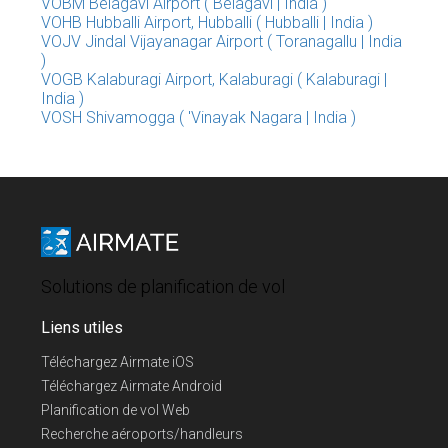
VOBM Belagavi Airport ( Belagavi | India )
VOHB Hubballi Airport, Hubballi ( Hubballi | India )
VOJV Jindal Vijayanagar Airport ( Toranagallu | India
)
VOGB Kalaburagi Airport, Kalaburagi ( Kalaburagi |
India )
VOSH Shivamogga ( 'Vinayak Nagara | India )
Solutions de planification de vol
Liens utiles
Téléchargez Airmate iOS
Téléchargez Airmate Android
Planification de vol Web
Recherche aéroports/handleurs