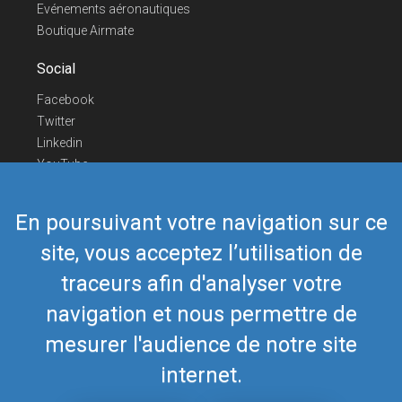
Evénements aéronautiques
Boutique Airmate
Social
Facebook
Twitter
Linkedin
YouTube
Telegram
En poursuivant votre navigation sur ce
Nous contacter
site, vous acceptez l’utilisation de
Téléphone Europe
+352 26441835
Téléphone US/Canada
418-592-8862
traceurs afin d'analyser votre
Mail
airmate@airmate.aero
navigation et nous permettre de
(c) Myriel Aviation SA
mesurer l'audience de notre site
internet.