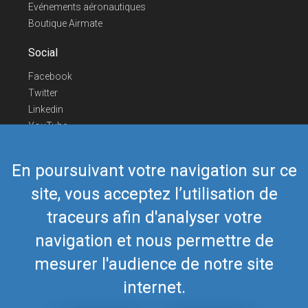
Evénements aéronautiques
Boutique Airmate
Social
Facebook
Twitter
Linkedin
YouTube
Telegram
En poursuivant votre navigation sur ce
Nous contacter
site, vous acceptez l’utilisation de
Téléphone Europe
+352 26441835
Téléphone US/Canada
418-592-8862
traceurs afin d'analyser votre
Mail
airmate@airmate.aero
navigation et nous permettre de
(c) Myriel Aviation SA
mesurer l'audience de notre site
internet.