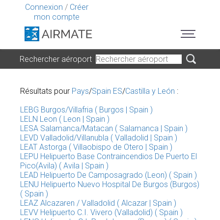
Connexion
/
Créer
mon compte
Rechercher aéroport
Résultats pour
Pays
/
Spain ES
/
Castilla y León
:
LEBG Burgos/Villafria ( Burgos | Spain )
LELN Leon ( Leon | Spain )
LESA Salamanca/Matacan ( Salamanca | Spain )
LEVD Valladolid/Villanubla ( Valladolid | Spain )
LEAT Astorga ( Villaobispo de Otero | Spain )
LEPU Helipuerto Base Contraincendios De Puerto El
Pico(Avila) ( Avila | Spain )
LEAD Helipuerto De Camposagrado (Leon) ( Spain )
LENU Helipuerto Nuevo Hospital De Burgos (Burgos)
( Spain )
LEAZ Alcazaren / Valladolid ( Alcazar | Spain )
LEVV Helipuerto C.I. Vivero (Valladolid) ( Spain )