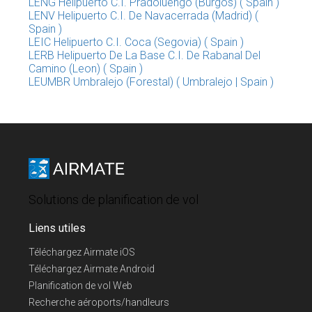
LENG Helipuerto C.I. Pradoluengo (Burgos) ( Spain )
LENV Helipuerto C.I. De Navacerrada (Madrid) (
Spain )
LEIC Helipuerto C.I. Coca (Segovia) ( Spain )
LERB Helipuerto De La Base C.I. De Rabanal Del
Camino (Leon) ( Spain )
LEUMBR Umbralejo (Forestal) ( Umbralejo | Spain )
Solutions de planification de vol
Liens utiles
Téléchargez Airmate iOS
Téléchargez Airmate Android
Planification de vol Web
Recherche aéroports/handleurs