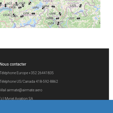
+
−
⇧
©
OpenStreetMap
contributors.
i
Nous contacter
Téléphone Europe
+352 26441835
Téléphone US/Canada
418-592-8862
Mail
airmate@airmate.aero
(c) Myriel Aviation SA