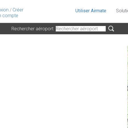
xion
/
Créer
Utiliser Airmate
Solut
 compte
Rechercher aéroport