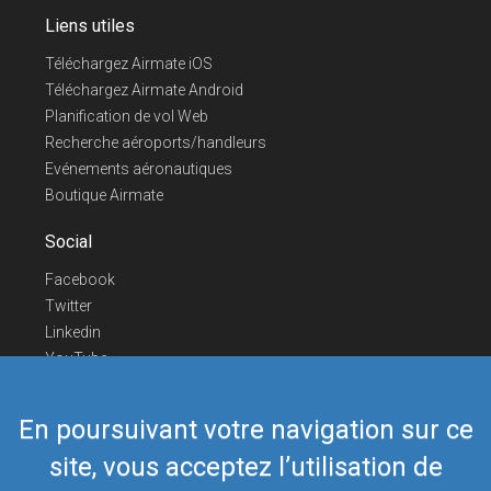
Liens utiles
Téléchargez Airmate iOS
Téléchargez Airmate Android
Planification de vol Web
Recherche aéroports/handleurs
Evénements aéronautiques
Boutique Airmate
Social
Facebook
Twitter
Linkedin
YouTube
Telegram
En poursuivant votre navigation sur ce
Nous contacter
site, vous acceptez l’utilisation de
Téléphone Europe
+352 26441835