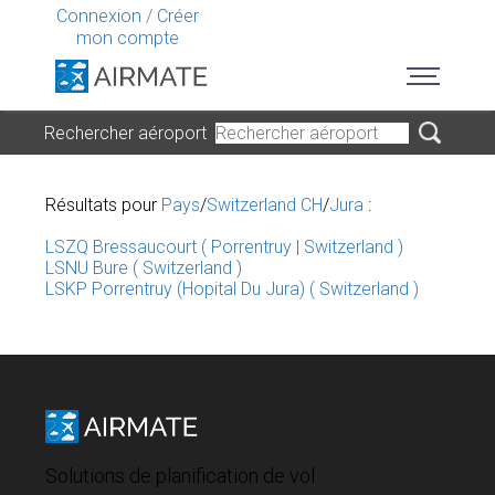
Connexion
/
Créer
mon compte
Rechercher aéroport
Résultats pour
Pays
/
Switzerland CH
/
Jura
:
LSZQ Bressaucourt ( Porrentruy | Switzerland )
LSNU Bure ( Switzerland )
LSKP Porrentruy (Hopital Du Jura) ( Switzerland )
Solutions de planification de vol