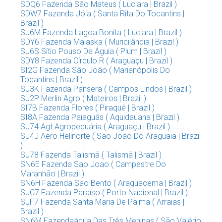
SDQ6 Fazenda São Mateus ( Luciara | Brazil )
SDW7 Fazenda Jóia ( Santa Rita Do Tocantins |
Brazil )
SJ6M Fazenda Lagoa Bonita ( Luciara | Brazil )
SDY6 Fazenda Malaska ( Muricilândia | Brazil )
SJ6S Sítio Pouso Da Águia ( Pium | Brazil )
SDY8 Fazenda Círculo R ( Araguaçu | Brazil )
SI2G Fazenda São João ( Marianópolis Do
Tocantins | Brazil )
SJ3K Fazenda Pansera ( Campos Lindos | Brazil )
SJ2P Merlin Agro ( Mateiros | Brazil )
SI7B Fazenda Flores ( Piraquê | Brazil )
SI8A Fazenda Paiaguás ( Aquidauana | Brazil )
SJ74 Agt Agropecuária ( Araguaçu | Brazil )
SJ4J Aero Helinorte ( São João Do Araguaia | Brazil
)
SJ78 Fazenda Talismã ( Talismã | Brazil )
SN6E Fazenda Sao Joao ( Campestre Do
Maranhão | Brazil )
SN6H Fazenda Sao Bento ( Araguacema | Brazil )
SJC7 Fazenda Paraíso ( Porto Nacional | Brazil )
SJF7 Fazenda Santa Maria De Palma ( Arraias |
Brazil )
SN6M Fazendaágua Das Três Meninas ( São Valério