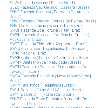
SJVV Fazenda Viviane ( Duere | Brazil )
SJZG Fazenda Sao Geraldo ( Caseara | Brazil )
SNHE Fazenda Canuana ( Formoso Do Araguaia |
Brazil )
SNVP Fazenda Paraiso ( Varzea Da Palma | Brazil )
SNVQ Fazenda Uniao ( Brasilandia | Brazil )
SWBF Fazenda Boa Fortuna ( Pium | Brazil )
SWBH Fazenda Sao Jose Do Rancho Grande (
Aquidauana | Brazil )
SWED Fazenda Eldorado ( Arapoema | Brazil )
SWEJ Associacao Tocantinense De Aviacao (
Porto Nacional | Brazil )
SWKE Cobrape ( Formoso Do Araguaia | Brazil )
SWMN Santa Monica ( Natividade | Brazil )
SWPN Pesqueiro Pantanal ( Santo Antonio Do
Leverger | Brazil )
SWRA Fazenda Bela Vista ( Nova Monte Verde |
Brazil )
SWTY Taguatinga ( Taguatinga | Brazil )
SWUL Fazenda Furna Azul ( Ananas | Brazil )
SWYT Bs Design Ii ( Fortaleza | Brazil )
SNLZ Fazenda Boca Da Mata ( Divinopolis Do
Tocantins | Brazil )