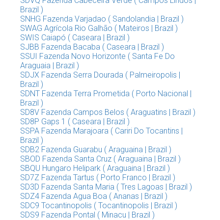
SDVQ Fazenda Cabeceira Verde ( Campos Lindos |
Brazil )
SNHG Fazenda Varjadao ( Sandolandia | Brazil )
SWAG Agrícola Rio Galhão ( Mateiros | Brazil )
SWIS Caiapó ( Caseara | Brazil )
SJBB Fazenda Bacaba ( Caseara | Brazil )
SSUI Fazenda Novo Horizonte ( Santa Fe Do
Araguaia | Brazil )
SDJX Fazenda Serra Dourada ( Palmeiropolis |
Brazil )
SDNT Fazenda Terra Prometida ( Porto Nacional |
Brazil )
SD8V Fazenda Campos Belos ( Araguatins | Brazil )
SD8P Gaps 1 ( Caseara | Brazil )
SSPA Fazenda Marajoara ( Cariri Do Tocantins |
Brazil )
SDB2 Fazenda Guarabu ( Araguaina | Brazil )
SBOD Fazenda Santa Cruz ( Araguaina | Brazil )
SBQU Hungaro Helipark ( Araguaina | Brazil )
SD7Z Fazenda Tartus ( Porto Franco | Brazil )
SD3D Fazenda Santa Maria ( Tres Lagoas | Brazil )
SDZ4 Fazenda Agua Boa ( Ananas | Brazil )
SDC9 Tocantinopolis ( Tocantinopolis | Brazil )
SDS9 Fazenda Pontal ( Minacu | Brazil )