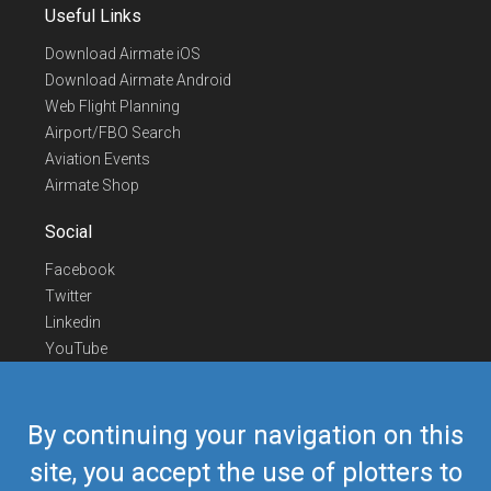
Useful Links
Download Airmate iOS
Download Airmate Android
Web Flight Planning
Airport/FBO Search
Aviation Events
Airmate Shop
Social
Facebook
Twitter
Linkedin
YouTube
Telegram
Contact Us
By continuing your navigation on this
Europe Phone
+352 26441835
site, you accept the use of plotters to
US/Canada Phone
418-592-8862