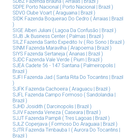
SDBZ Fazenda Brauna ( Arraias | Brazil )
SDPE Porto Nacional ( Porto Nacional | Brazil )
SDVO Clube Voart ( Araguaina | Brazil )
SIDK Fazenda Boqueirao Do Cedro ( Arraias | Brazil
)
SIGE Alberi Juliani ( Lagoa Da Confusão | Brazil )
SIJB Jk Business Center ( Palmas | Brazil )
SILZ Fazenda Santo Expedito Iv ( Rio Sono | Brazil )
SINM Fazenda Maravilha ( Arapoema | Brazil )
SIYS Fazenda Sertaneja ( Ananas | Brazil )
SJDC Fazenda Vale Verde ( Pium | Brazil )
SJEA Cadete 56 - 147 Santana ( Palmeiropolis |
Brazil )
SJFI Fazenda Jad ( Santa Rita Do Tocantins | Brazil
)
SJFK Fazenda Cachoeira ( Araguacu | Brazil )
SJFL Fazenda Campo Formoso ( Sandolandia |
Brazil )
SJHD Josidith ( Darcinopolis | Brazil )
SJIV Fazenda Veneza ( Caseara | Brazil )
SJJT Fazenda Pampili ( Tres Lagoas | Brazil )
SJLZ Coperjava ( Formoso Do Araguaia | Brazil )
SJTR Fazenda Timbauba I ( Aurora Do Tocantins |
Brazil )