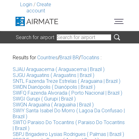
Login
/
Create
account
Search for airport
Results for
Countries
/
Brazil BR
/
Tocatins
:
SJAU Araguacema ( Araguacema | Brazil )
SJGU Araguatins ( Araguatins | Brazil )
SNTL Fazenda Treze Estrelas ( Araguaina | Brazil )
SWDN Dianópolis ( Dianópolis | Brazil )
SWFQ Fazenda Alvorada ( Porto Nacional | Brazil )
SWGI Gurupi ( Gurupi | Brazil )
SWGN Araguaína ( Araguaína | Brazil )
SWIY Santa Isabel Do Morro ( Lagoa Da Confusao |
Brazil )
SWTO Paraiso Do Tocantins ( Paraiso Do Tocantins
| Brazil )
SBPJ Brigadeiro Lysias Rodrigues ( Palmas | Brazil )