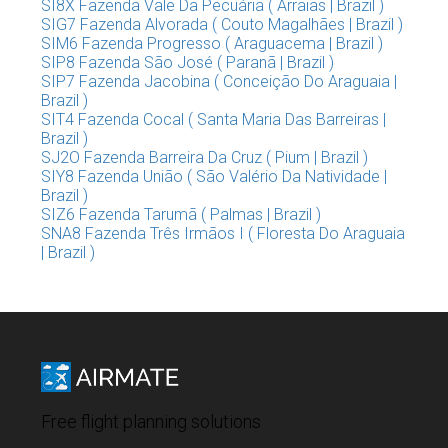
SI8X Fazenda Vale Da Pecuária ( Arraias | Brazil )
SIG7 Fazenda Alvorada ( Couto Magalhães | Brazil )
SIM6 Fazenda Progresso ( Araguacema | Brazil )
SIP8 Fazenda São José ( Paranã | Brazil )
SIP7 Fazenda Jacobina ( Conceição Do Araguaia |
Brazil )
SIT4 Fazenda Cocal ( Santa Maria Das Barreiras |
Brazil )
SJ2O Fazenda Barreira Da Cruz ( Pium | Brazil )
SIY8 Fazenda União ( São Valério Da Natividade |
Brazil )
SIZ6 Fazenda Tarumã ( Palmas | Brazil )
SNA8 Fazenda Três Irmãos I ( Floresta Do Araguaia
| Brazil )
Free flight planning solutions