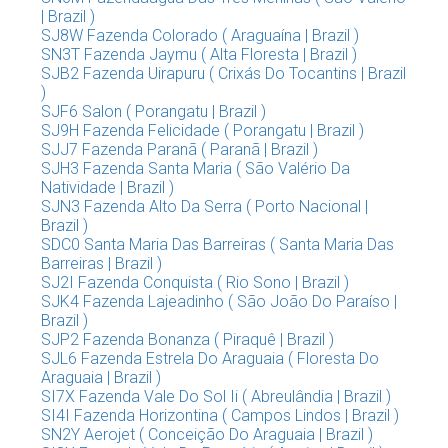
| Brazil )
SJ8W Fazenda Colorado ( Araguaína | Brazil )
SN3T Fazenda Jaymu ( Alta Floresta | Brazil )
SJB2 Fazenda Uirapuru ( Crixás Do Tocantins | Brazil
)
SJF6 Salon ( Porangatu | Brazil )
SJ9H Fazenda Felicidade ( Porangatu | Brazil )
SJJ7 Fazenda Paranã ( Paranã | Brazil )
SJH3 Fazenda Santa Maria ( São Valério Da
Natividade | Brazil )
SJN3 Fazenda Alto Da Serra ( Porto Nacional |
Brazil )
SDC0 Santa Maria Das Barreiras ( Santa Maria Das
Barreiras | Brazil )
SJ2I Fazenda Conquista ( Rio Sono | Brazil )
SJK4 Fazenda Lajeadinho ( São João Do Paraíso |
Brazil )
SJP2 Fazenda Bonanza ( Piraquê | Brazil )
SJL6 Fazenda Estrela Do Araguaia ( Floresta Do
Araguaia | Brazil )
SI7X Fazenda Vale Do Sol Ii ( Abreulândia | Brazil )
SI4I Fazenda Horizontina ( Campos Lindos | Brazil )
SN2Y Aerojet ( Conceição Do Araguaia | Brazil )