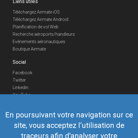
Liens utiles
Téléchargez Airmate iOS
Téléchargez Airmate Android
Planification de vol Web
Recherche aéroports/handleurs
Evénements aéronautiques
Boutique Airmate
Social
Facebook
Twitter
Linkedin
YouTube
Telegram
En poursuivant votre navigation sur ce
Nous contacter
site, vous acceptez l’utilisation de
Téléphone Europe
+352 26441835
Téléphone US/Canada
418-592-8862
traceurs afin d'analyser votre