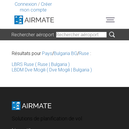
Connexion
/
Créer
mon compte
Rechercher aéroport
Résultats pour
Pays
/
Bulgaria BG
/
Ruse
:
LBRS Ruse ( Ruse | Bulgaria )
LBDM Dve Mogili ( Dve Mogili | Bulgaria )
Solutions de planification de vol