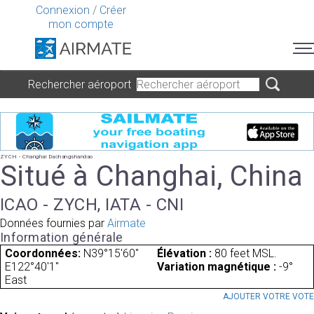
Connexion
/
Créer
mon compte
Rechercher aéroport
ZYCH - Changhai Dachangshandao
Situé à Changhai, China
ICAO - ZYCH, IATA - CNI
Données fournies par
Airmate
Information générale
Coordonnées:
N39°15'60"
Élévation :
80 feet MSL.
E122°40'1"
Variation magnétique :
-9°
East
AJOUTER VOTRE VOT