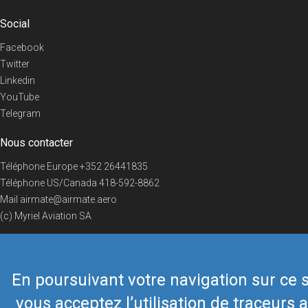
Social
Facebook
Twitter
Linkedin
YouTube
Telegram
Nous contacter
Téléphone Europe
+352 26441835
Téléphone US/Canada
418-592-8862
Mail
airmate@airmate.aero
(c) Myriel Aviation SA
En poursuivant votre navigation sur ce s
© 2019 Airmate -
Conditions d'utilisation
-
Vie privée
Back to top
vous acceptez l’utilisation de traceurs a