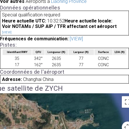
Voir autres
Aéroports à
Liaoning Province
Données opérationnelles
Special qualification required
Heure actuelle UTC:
10:32:52
Heure actuelle locale:
Voir NOTAMs / SUP AIP / TFR affectant cet aéroport
[VIEW]
Fréquences de communication:
[VIEW]
Pistes:
Identifiant RWY
QFU
Longueur
(ft)
Largeur
(ft)
Surface
LDA
(ft)
35
342°
2635
77
CONC
17
162°
2635
77
CONC
Coordonnées de l'aéroport
Adresse:
Changhai China
e satellite de ZYCH