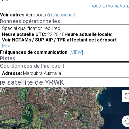
AJOUTER VOTRE VOT
Voir autres
Aéroports à
(unassigned)
Données opérationnelles
Special qualification required
Heure actuelle UTC:
22:26:40
Heure actuelle locale:
Voir NOTAMs / SUP AIP / TFR affectant cet aéroport
[VIEW]
Fréquences de communication:
[VIEW]
Pistes:
Coordonnées de l'aéroport
Adresse:
Maroubra Australia
e satellite de YRWK