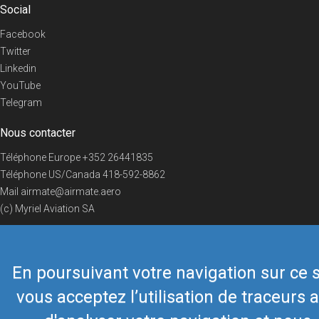
Social
Facebook
Twitter
Linkedin
YouTube
Telegram
Nous contacter
Téléphone Europe
+352 26441835
Téléphone US/Canada
418-592-8862
Mail
airmate@airmate.aero
(c) Myriel Aviation SA
En poursuivant votre navigation sur ce s
© 2019 Airmate -
Conditions d'utilisation
-
Vie privée
Back to top
vous acceptez l’utilisation de traceurs a