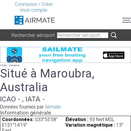
Connexion
/
Créer
mon compte
Rechercher aéroport
YRWK - Randwick
Situé à Maroubra,
Australia
ICAO - , IATA -
Données fournies par
Airmate
Information générale
Coordonnées:
S33°55'58"
Élévation :
93 feet MSL.
E151°14'19"
Variation magnétique :
13°
East