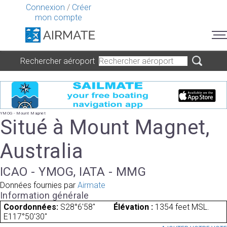
Connexion
/
Créer
mon compte
Rechercher aéroport
YMOG - Mount Magnet
Situé à Mount Magnet,
Australia
ICAO - YMOG, IATA - MMG
Données fournies par
Airmate
Information générale
Coordonnées:
S28°6'58"
Élévation :
1354 feet MSL.
E117°50'30"