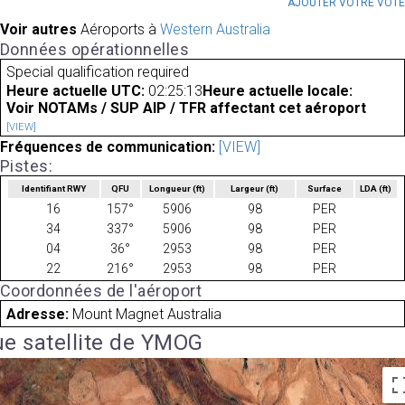
AJOUTER VOTRE VOT
Voir autres
Aéroports à
Western Australia
Données opérationnelles
Special qualification required
Heure actuelle UTC:
02:25:13
Heure actuelle locale:
Voir NOTAMs / SUP AIP / TFR affectant cet aéroport
[VIEW]
Fréquences de communication:
[VIEW]
Pistes:
Identifiant RWY
QFU
Longueur
(ft)
Largeur
(ft)
Surface
LDA
(ft)
16
157°
5906
98
PER
34
337°
5906
98
PER
04
36°
2953
98
PER
22
216°
2953
98
PER
Coordonnées de l'aéroport
Adresse:
Mount Magnet Australia
e satellite de YMOG