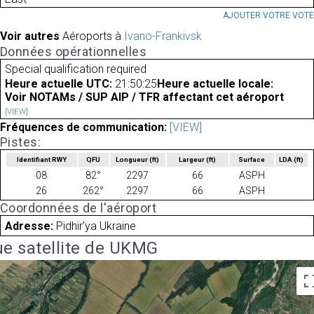
AJOUTER VOTRE VOT
Voir autres
Aéroports à
Ivano-Frankivsk
Données opérationnelles
Special qualification required
Heure actuelle UTC:
21:50:25
Heure actuelle locale:
Voir NOTAMs / SUP AIP / TFR affectant cet aéroport
[VIEW]
Fréquences de communication:
[VIEW]
Pistes:
Identifiant RWY
QFU
Longueur
(ft)
Largeur
(ft)
Surface
LDA
(ft)
08
82°
2297
66
ASPH
26
262°
2297
66
ASPH
Coordonnées de l'aéroport
Adresse:
Pidhir'ya Ukraine
e satellite de UKMG