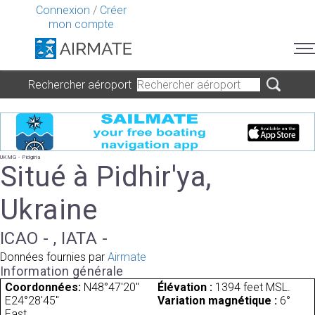
Connexion
/
Créer
mon compte
Rechercher aéroport
UKMG - Pidgiria
Situé à Pidhir'ya,
Ukraine
ICAO - , IATA -
Données fournies par
Airmate
Information générale
Coordonnées:
N48°47'20"
Élévation :
1394 feet MSL.
E24°28'45"
Variation magnétique :
6°
East