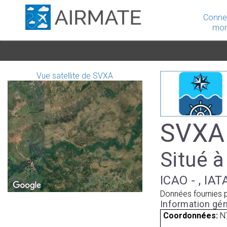
Conne
mon
Vue satellite de SVXA
SVXA 
Situé à
ICAO - , IAT
Données fournies 
Information gén
Coordonnées:
N