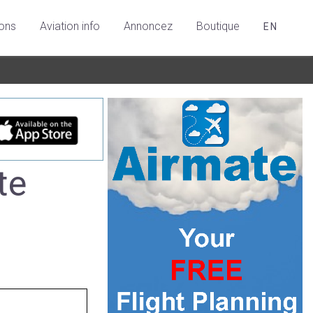
ions
Aviation info
Annoncez
Boutique
EN
te