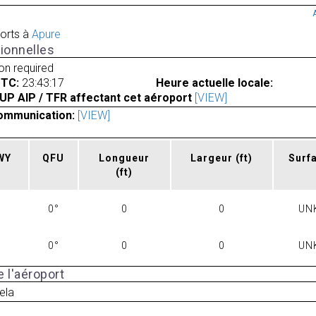
orts à
Apure
ionnelles
ion required
UTC:
23:43:17
Heure actuelle locale:
UP AIP / TFR affectant cet aéroport
[VIEW]
ommunication:
[VIEW]
RWY
QFU
Longueur
Largeur
(ft)
Surf
(ft)
0°
0
0
UN
0°
0
0
UN
 l'aéroport
ela