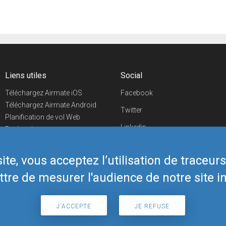
Liens utiles
Social
Téléchargez Airmate iOS
Facebook
Téléchargez Airmate Android
Twitter
Planification de vol Web
Linkedin
Recherche
aéroports/handleurs
YouTube
Evénements aéronautiques
te, vous acceptez l’utilisation de traceur
Telegram
Boutique Airmate
tre de mesurer l'audience de notre site in
J'ACCEPTE
JE REFUSE