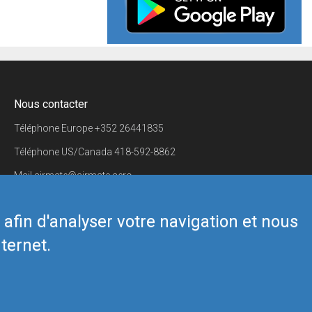
Nous contacter
Téléphone Europe
+352 26441835
Téléphone US/Canada
418-592-8862
Mail
airmate@airmate.aero
(c) Myriel Aviation SA
s afin d'analyser votre navigation et nous
ternet.
Back to top