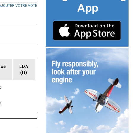
AJOUTER VOTRE VOTE
ace
LDA
(ft)
K
K