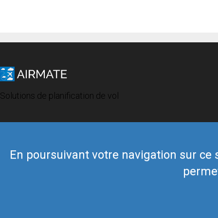
Solutions de planification de vol
En poursuivant votre navigation sur ce si
permet
© 2019 Airmate -
Conditions d'utilisation
-
Vie privée