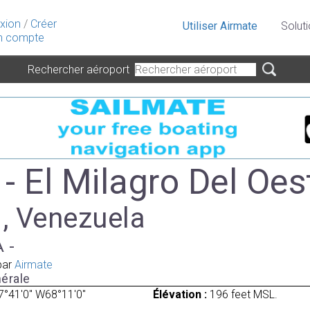
xion
/
Créer
Utiliser Airmate
Solut
 compte
Rechercher aéroport
- El Milagro Del Oes
 , Venezuela
A -
par
Airmate
érale
7°41'0" W68°11'0"
Élévation :
196 feet MSL.