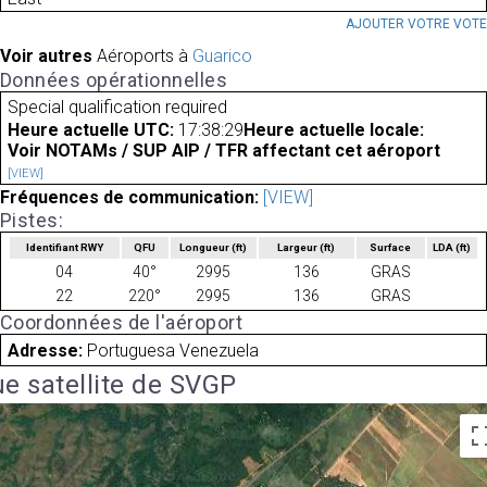
AJOUTER VOTRE VOT
Voir autres
Aéroports à
Guarico
Données opérationnelles
Special qualification required
Heure actuelle UTC:
17:38:29
Heure actuelle locale:
Voir NOTAMs / SUP AIP / TFR affectant cet aéroport
[VIEW]
Fréquences de communication:
[VIEW]
Pistes:
Identifiant RWY
QFU
Longueur
(ft)
Largeur
(ft)
Surface
LDA
(ft)
04
40°
2995
136
GRAS
22
220°
2995
136
GRAS
Coordonnées de l'aéroport
Adresse:
Portuguesa Venezuela
e satellite de SVGP