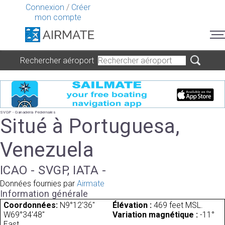
Connexion
/
Créer
mon compte
Rechercher aéroport
SVGP - Ganaderia Pedernales
Situé à Portuguesa,
Venezuela
ICAO - SVGP, IATA -
Données fournies par
Airmate
Information générale
Coordonnées:
N9°12'36"
Élévation :
469 feet MSL.
W69°34'48"
Variation magnétique :
-11°
East