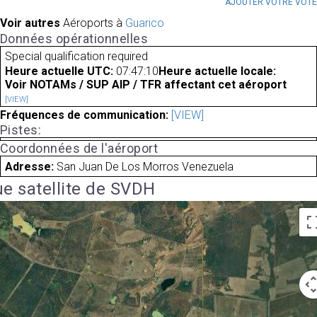
AJOUTER VOTRE VOT
Voir autres
Aéroports à
Guarico
Données opérationnelles
Special qualification required
Heure actuelle UTC:
07:47:10
Heure actuelle locale:
Voir NOTAMs / SUP AIP / TFR affectant cet aéroport
[VIEW]
Fréquences de communication:
[VIEW]
Pistes:
Coordonnées de l'aéroport
Adresse:
San Juan De Los Morros Venezuela
e satellite de SVDH