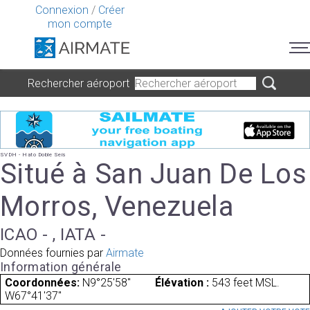
Connexion
/
Créer
mon compte
Rechercher aéroport
SVDH - Hato Doble Seis
Situé à San Juan De Los
Morros, Venezuela
ICAO - , IATA -
Données fournies par
Airmate
Information générale
Coordonnées:
N9°25'58"
Élévation :
543 feet MSL.
W67°41'37"