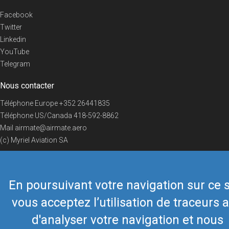
Facebook
Twitter
Linkedin
YouTube
Telegram
Nous contacter
Téléphone Europe
+352 26441835
Téléphone US/Canada
418-592-8862
Mail
airmate@airmate.aero
(c) Myriel Aviation SA
En poursuivant votre navigation sur ce s
© 2019 Airmate -
Conditions d'utilisation
-
Vie privée
Back to top
vous acceptez l’utilisation de traceurs a
d'analyser votre navigation et nous