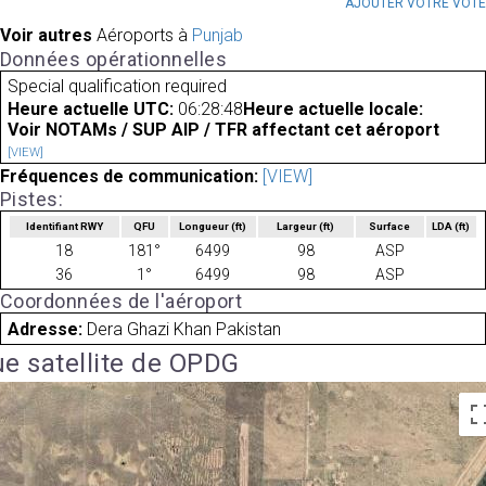
AJOUTER VOTRE VOT
Voir autres
Aéroports à
Punjab
Données opérationnelles
Special qualification required
Heure actuelle UTC:
06:28:48
Heure actuelle locale:
Voir NOTAMs / SUP AIP / TFR affectant cet aéroport
[VIEW]
Fréquences de communication:
[VIEW]
Pistes:
Identifiant RWY
QFU
Longueur
(ft)
Largeur
(ft)
Surface
LDA
(ft)
18
181°
6499
98
ASP
36
1°
6499
98
ASP
Coordonnées de l'aéroport
Adresse:
Dera Ghazi Khan Pakistan
e satellite de OPDG