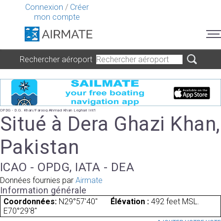
Connexion
/
Créer
mon compte
Rechercher aéroport
OPDG - D.G. Khan/Farooq Ahmad Khan Leghari Int'l
Situé à Dera Ghazi Khan,
Pakistan
ICAO - OPDG, IATA - DEA
Données fournies par
Airmate
Information générale
Coordonnées:
N29°57'40"
Élévation :
492 feet MSL.
E70°29'8"