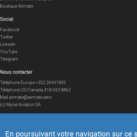
Boutique Airmate
Social
Facebook
Twitter
Linkedin
YouTube
Telegram
Nous contacter
Téléphone Europe
+352 26441835
Téléphone US/Canada
418-592-8862
Mail
airmate@airmate.aero
(c) Myriel Aviation SA
En poursuivant votre navigation sur ce s
© 2019 Airmate -
Conditions d'utilisation
-
Vie privée
Back to top