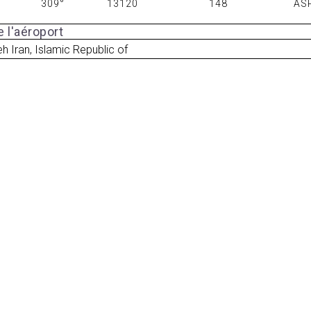
309°
13120
148
AS
 l'aéroport
h Iran, Islamic Republic of