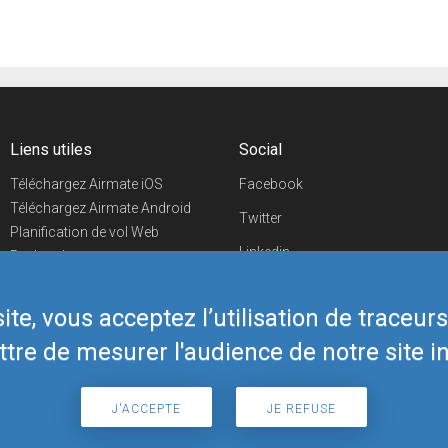
Liens utiles
Social
Téléchargez Airmate iOS
Facebook
Téléchargez Airmate Android
Twitter
Planification de vol Web
Linkedin
Recherche
aéroports/handleurs
YouTube
Evénements aéronautiques
te, vous acceptez l’utilisation de traceur
Telegram
Boutique Airmate
tre de mesurer l'audience de notre site in
J'ACCEPTE
JE REFUSE