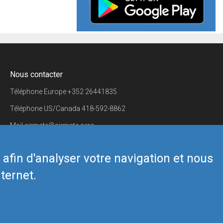
Nous contacter
Téléphone Europe
+352 26441835
Téléphone US/Canada
418-592-8862
Mail
airmate@airmate.aero
(c) Myriel Aviation SA
s afin d'analyser votre navigation et nous
ternet.
Back to top