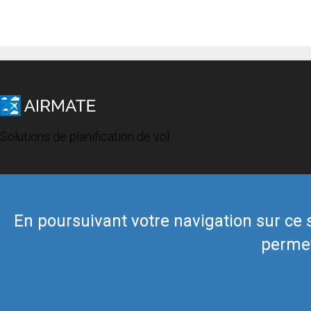
Solutions de planification de vol
En poursuivant votre navigation sur ce si
permet
© 2019 Airmate -
Conditions d'utilisation
-
Vie privée