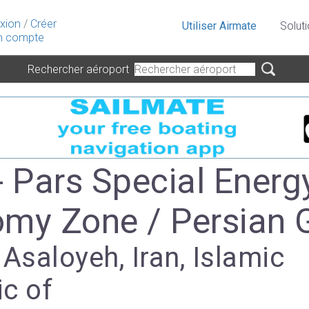
xion
/
Créer
Utiliser Airmate
Solut
 compte
Rechercher aéroport
- Pars Special Energ
my Zone / Persian G
 Asaloyeh, Iran, Islamic
ic of