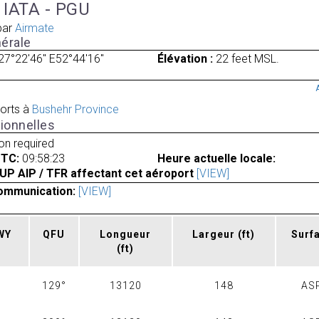
, IATA - PGU
par
Airmate
érale
27°22'46" E52°44'16"
Élévation :
22 feet MSL.
orts à
Bushehr Province
ionnelles
ion required
UTC:
09:58:23
Heure actuelle locale:
UP AIP / TFR affectant cet aéroport
[VIEW]
ommunication:
[VIEW]
RWY
QFU
Longueur
Largeur
(ft)
Surf
(ft)
129°
13120
148
AS