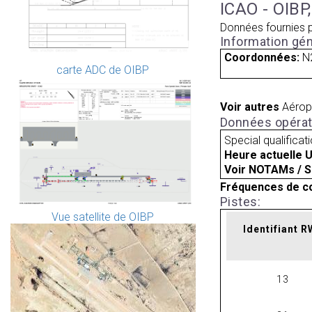
ICAO - OIBP
Données fournies 
Information gén
Coordonnées:
N
carte ADC de OIBP
Voir autres
Aérop
Données opérat
Special qualificat
Heure actuelle 
Voir NOTAMs / S
Fréquences de c
Pistes:
Vue satellite de OIBP
Identifiant 
13