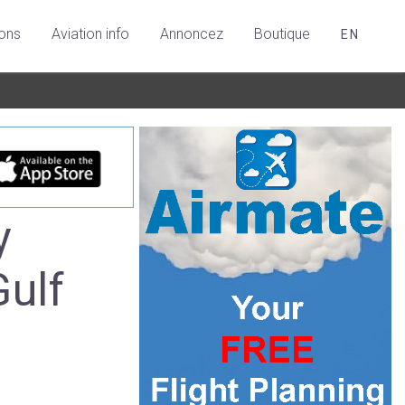
ions
Aviation info
Annoncez
Boutique
EN
y
ulf