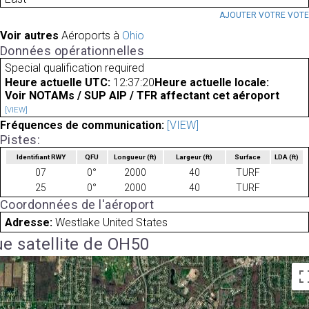
AJOUTER VOTRE VOT
Voir autres
Aéroports à
Ohio
Données opérationnelles
Special qualification required
Heure actuelle UTC:
12:37:20
Heure actuelle locale:
Voir NOTAMs / SUP AIP / TFR affectant cet aéroport
[VIEW]
Fréquences de communication:
[VIEW]
Pistes:
Identifiant RWY
QFU
Longueur
(ft)
Largeur
(ft)
Surface
LDA
(ft)
07
0°
2000
40
TURF
25
0°
2000
40
TURF
Coordonnées de l'aéroport
Adresse:
Westlake United States
e satellite de OH50