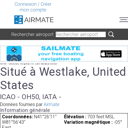
Connexion
/
Créer
mon compte
Rechercher aéroport
OH50 - University Hospitals St John Medical Center
Situé à Westlake, United
States
ICAO - OH50, IATA -
Données fournies par
Airmate
Information générale
Coordonnées:
N41°26'11"
Élévation :
703 feet MSL.
W81°56'43"
Variation magnétique :
-05°
East