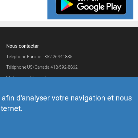
Nous contacter
Téléphone Europe
+352 26441835
Téléphone US/Canada
418-592-8862
Mail
airmate@airmate.aero
(c) Myriel Aviation SA
s afin d'analyser votre navigation et nous
ternet.
Back to top