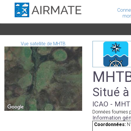
Conne
mon
Vue satellite de MHTB
MHTB 
Situé à
ICAO - MHTB
Données fournies 
Information gén
Coordonnées:
N