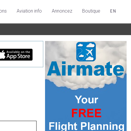
ions
Aviation info
Annoncez
Boutique
EN