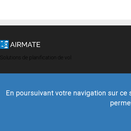
Solutions de planification de vol
En poursuivant votre navigation sur ce si
permet
© 2019 Airmate -
Conditions d'utilisation
-
Vie privée