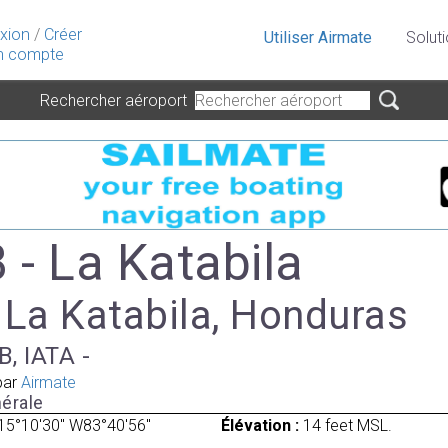
xion
/
Créer
Utiliser Airmate
Solut
 compte
Rechercher aéroport
- La Katabila
 La Katabila, Honduras
, IATA -
par
Airmate
érale
15°10'30" W83°40'56"
Élévation :
14 feet MSL.