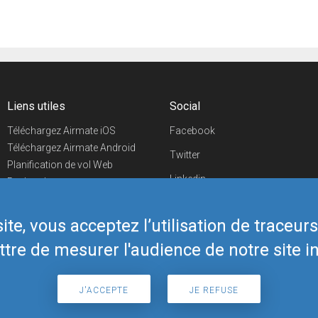
Liens utiles
Social
Téléchargez Airmate iOS
Facebook
Téléchargez Airmate Android
Twitter
Planification de vol Web
Linkedin
Recherche
aéroports/handleurs
YouTube
Evénements aéronautiques
te, vous acceptez l’utilisation de traceur
Telegram
Boutique Airmate
tre de mesurer l'audience de notre site in
J'ACCEPTE
JE REFUSE