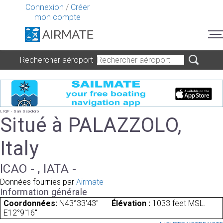
Connexion
/
Créer
mon compte
Rechercher aéroport
LIQF - San Sepolcro
Situé à PALAZZOLO,
Italy
ICAO - , IATA -
Données fournies par
Airmate
Information générale
Coordonnées:
N43°33'43"
Élévation :
1033 feet MSL.
E12°9'16"