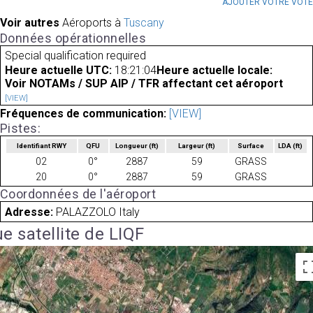
AJOUTER VOTRE VOT
Voir autres
Aéroports à
Tuscany
Données opérationnelles
Special qualification required
Heure actuelle UTC:
18:21:04
Heure actuelle locale:
Voir NOTAMs / SUP AIP / TFR affectant cet aéroport
[VIEW]
Fréquences de communication:
[VIEW]
Pistes:
Identifiant RWY
QFU
Longueur
(ft)
Largeur
(ft)
Surface
LDA
(ft)
02
0°
2887
59
GRASS
20
0°
2887
59
GRASS
Coordonnées de l'aéroport
Adresse:
PALAZZOLO Italy
e satellite de LIQF