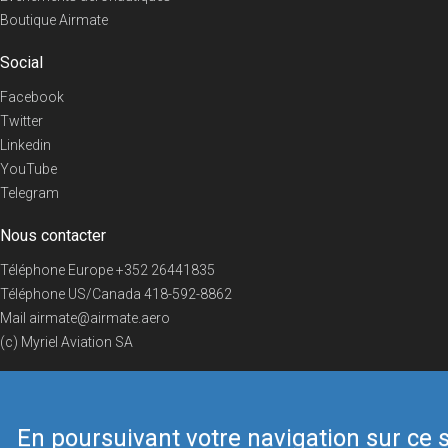
Boutique Airmate
Social
Facebook
Twitter
Linkedin
YouTube
Telegram
Nous contacter
Téléphone Europe
+352 26441835
Téléphone US/Canada
418-592-8862
Mail
airmate@airmate.aero
(c) Myriel Aviation SA
En poursuivant votre navigation sur ce s
© 2019 Airmate -
Conditions d'utilisation
-
Vie privée
Back to top