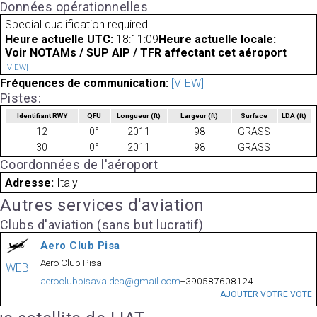
Données opérationnelles
Special qualification required
Heure actuelle UTC:
18:11:09
Heure actuelle locale:
Voir NOTAMs / SUP AIP / TFR affectant cet aéroport
[VIEW]
Fréquences de communication:
[VIEW]
Pistes:
Identifiant RWY
QFU
Longueur
(ft)
Largeur
(ft)
Surface
LDA
(ft)
12
0°
2011
98
GRASS
30
0°
2011
98
GRASS
Coordonnées de l'aéroport
Adresse:
Italy
Autres services d'aviation
Clubs d'aviation (sans but lucratif)
Aero Club Pisa
Aero Club Pisa
WEB
aeroclubpisavaldea@gmail.com
+390587608124
AJOUTER VOTRE VOTE