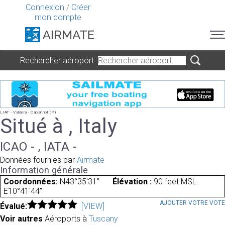
Connexion
/
Créer
mon compte
Rechercher aéroport
LIAT - Valdera - Capannoli (Pi)
Situé à , Italy
ICAO - , IATA -
Données fournies par
Airmate
Information générale
Coordonnées:
N43°35'31"
Élévation :
90 feet MSL.
E10°41'44"
AJOUTER VOTRE VOT
Évalué:
[VIEW]
Voir autres
Aéroports à
Tuscany