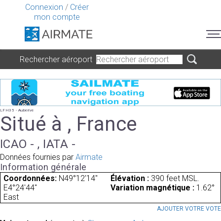
Connexion
/
Créer
mon compte
Rechercher aéroport
LFH35 - Auberive
Situé à , France
ICAO - , IATA -
Données fournies par
Airmate
Information générale
Coordonnées:
N49°12'14"
Élévation :
390 feet MSL.
E4°24'44"
Variation magnétique :
1.62°
East
AJOUTER VOTRE VOT