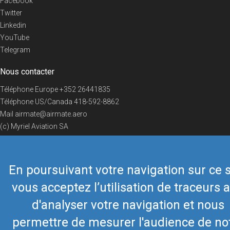
Facebook
Twitter
Linkedin
YouTube
Telegram
Nous contacter
Téléphone Europe
+352 26441835
Téléphone US/Canada
418-592-8862
Mail
airmate@airmate.aero
(c) Myriel Aviation SA
En poursuivant votre navigation sur ce s
© 2019 Airmate -
Conditions d'utilisation
-
Vie privée
Back to top
vous acceptez l’utilisation de traceurs a
d'analyser votre navigation et nous
permettre de mesurer l'audience de no