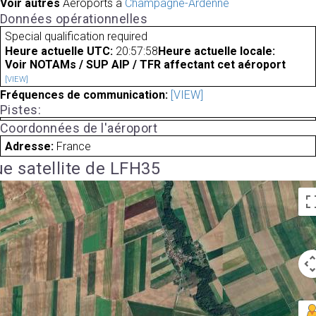
Voir autres
Aéroports à
Champagne-Ardenne
Données opérationnelles
Special qualification required
Heure actuelle UTC:
20:57:58
Heure actuelle locale:
Voir NOTAMs / SUP AIP / TFR affectant cet aéroport
[VIEW]
Fréquences de communication:
[VIEW]
Pistes:
Coordonnées de l'aéroport
Adresse:
France
e satellite de LFH35