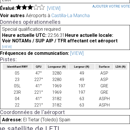
AJOUTER VOTRE VOT
Évalué:
[VIEW]
Voir autres
Aéroports à
Castilla-La Mancha
Données opérationnelles
Special qualification required
Heure actuelle UTC:
22:56:31
Heure actuelle locale:
Voir NOTAMs / SUP AIP / TFR affectant cet aéroport
[VIEW]
Fréquences de communication:
[VIEW]
Pistes:
Identifiant RWY
QFU
Longueur
(ft)
Largeur
(ft)
Surface
LDA
(ft)
05
47°
3280
49
ASP
23
227°
3280
49
ASP
05L
41°
1969
197
GRE
23R
221°
1969
197
GRE
04
41°
3182
63
ASPH
22
221°
3182
63
ASPH
Coordonnées de l'aéroport
Adresse:
El Tietar (Toledo) Spain
e satellite de LETI