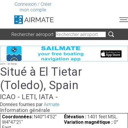
Connexion
/
Créer
mon compte
Rechercher aéroport
LETI - El Tietar
Situé à El Tietar
(Toledo), Spain
ICAO - LETI, IATA -
Données fournies par
Airmate
Information générale
Coordonnées:
N40°14'52"
Élévation :
1401 feet MSL.
W4°47'21"
Variation magnétique :
0°
East