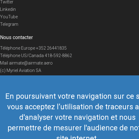
Twitter
Linkedin
YouTube
Telegram
Nous contacter
Téléphone Europe
+352 26441835
Téléphone US/Canada
418-592-8862
Mail
airmate@airmate.aero
(c) Myriel Aviation SA
En poursuivant votre navigation sur ce s
© 2019 Airmate -
Conditions d'utilisation
-
Vie privée
Back to top
vous acceptez l’utilisation de traceurs a
d'analyser votre navigation et nous
permettre de mesurer l'audience de no
site internet.