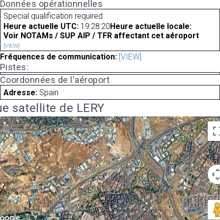
Données opérationnelles
Special qualification required
Heure actuelle UTC:
19:28:20
Heure actuelle locale:
Voir NOTAMs / SUP AIP / TFR affectant cet aéroport
[VIEW]
Fréquences de communication:
[VIEW]
Pistes:
Coordonnées de l'aéroport
Adresse:
Spain
e satellite de LERY