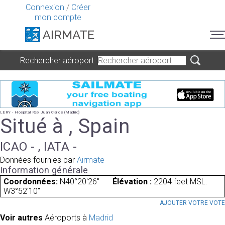
Connexion
/
Créer
mon compte
Rechercher aéroport
LERY - Hospital Rey Juan Carlos (Madrid)
Situé à , Spain
ICAO - , IATA -
Données fournies par
Airmate
Information générale
Coordonnées:
N40°20'26"
Élévation :
2204 feet MSL.
W3°52'10"
AJOUTER VOTRE VOT
Voir autres
Aéroports à
Madrid