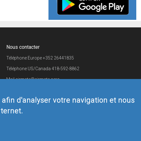
Nous contacter
Téléphone Europe
+352 26441835
Téléphone US/Canada
418-592-8862
Mail
airmate@airmate.aero
(c) Myriel Aviation SA
s afin d'analyser votre navigation et nous
ternet.
Back to top