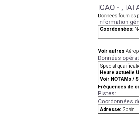
ICAO - , IAT
Données fournies 
Information gén
Coordonnées:
N
Voir autres
Aérop
Données opérat
Special qualificat
Heure actuelle 
Voir NOTAMs / S
Fréquences de c
Pistes:
Coordonnées de
Adresse:
Spain