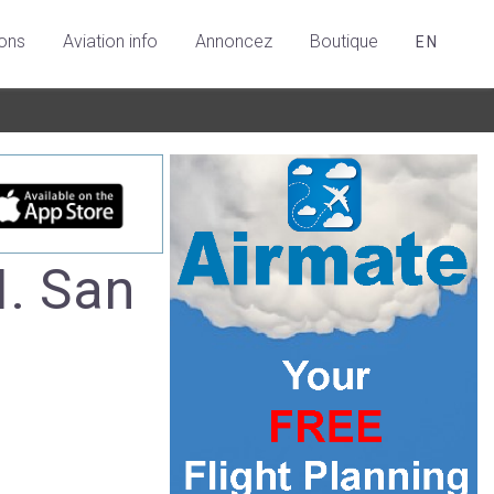
ions
Aviation info
Annoncez
Boutique
EN
I. San