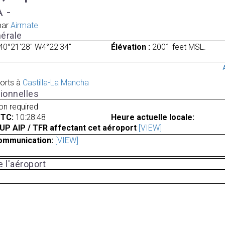
A -
par
Airmate
érale
40°21'28" W4°22'34"
Élévation :
2001 feet MSL.
orts à
Castilla-La Mancha
ionnelles
ion required
UTC:
10:28:48
Heure actuelle locale:
UP AIP / TFR affectant cet aéroport
[VIEW]
ommunication:
[VIEW]
 l'aéroport