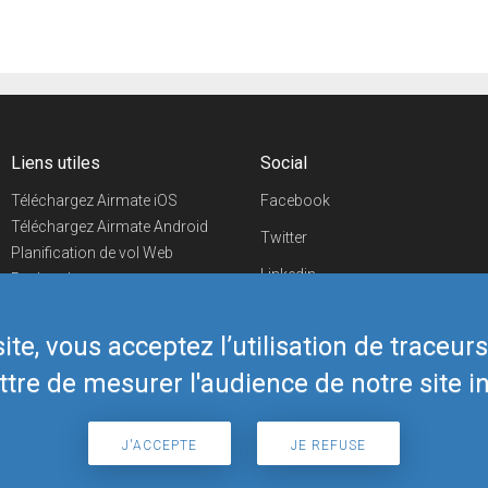
Liens utiles
Social
Téléchargez Airmate iOS
Facebook
Téléchargez Airmate Android
Twitter
Planification de vol Web
Linkedin
Recherche
aéroports/handleurs
YouTube
Evénements aéronautiques
te, vous acceptez l’utilisation de traceur
Telegram
Boutique Airmate
tre de mesurer l'audience de notre site in
J'ACCEPTE
JE REFUSE