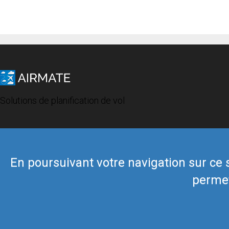
Solutions de planification de vol
En poursuivant votre navigation sur ce si
permet
© 2019 Airmate -
Conditions d'utilisation
-
Vie privée