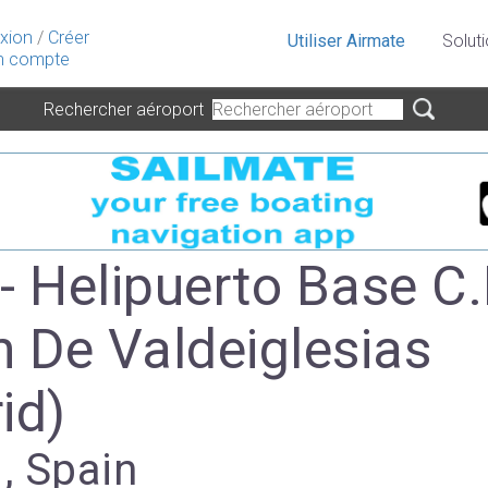
xion
/
Créer
Utiliser Airmate
Solut
 compte
Rechercher aéroport
- Helipuerto Base C.
n De Valdeiglesias
id)
 , Spain