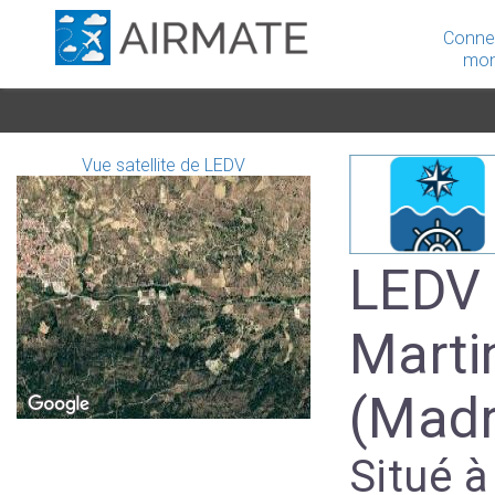
Conne
mon
Vue satellite de LEDV
LEDV 
Marti
(Madr
Situé à