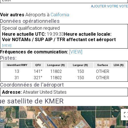
AJOUTER VOTRE VOT
Voir autres
Aéroports à
California
Données opérationnelles
Special qualification required
Heure actuelle UTC:
19:39:33
Heure actuelle locale:
Voir NOTAMs / SUP AIP / TFR affectant cet aéroport
[VIEW]
Fréquences de communication:
[VIEW]
Pistes:
Identifiant RWY
QFU
Longueur
(ft)
Largeur
(ft)
Surface
LDA
(ft)
13
141°
11802
150
OTHER
31
321°
11802
150
OTHER
Coordonnées de l'aéroport
Adresse:
Atwater United States
e satellite de KMER