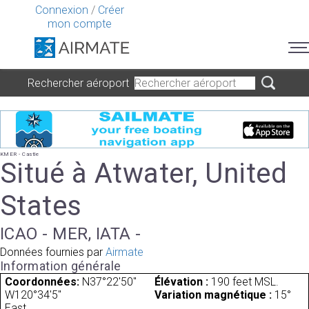
Connexion
/
Créer
mon compte
Rechercher aéroport
KMER - Castle
Situé à Atwater, United
States
ICAO - MER, IATA -
Données fournies par
Airmate
Information générale
Coordonnées:
N37°22'50"
Élévation :
190 feet MSL.
W120°34'5"
Variation magnétique :
15°
East