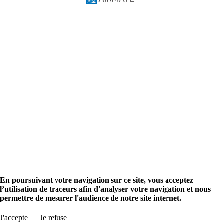
Tutoriels vidéos
Manuel du Pilote
Solutions
Pilotes
Ecoles de pilotage
Données avionique
Solutions AIM
Aviation info
Recherche aéroport
Planification de vol
Evénements aéronautiques
Annoncez
Promouvoir votre société
Boutique
Boutique Airmate
en
fr
Rechercher aéroport
En poursuivant votre navigation sur ce site, vous acceptez
l’utilisation de traceurs afin d'analyser votre navigation et nous
permettre de mesurer l'audience de notre site internet.
J'accepte
Je refuse