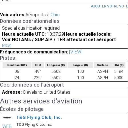
AJOUTER VOTRE VOT
Voir autres
Aéroports à
Ohio
Données opérationnelles
Special qualification required
Heure actuelle UTC:
10:37:29
Heure actuelle locale:
Voir NOTAMs / SUP AIP / TFR affectant cet aéroport
[VIEW]
Fréquences de communication:
[VIEW]
Pistes:
Identifiant RWY
QFU
Longueur
(ft)
Largeur
(ft)
Surface
LDA
(ft)
06
49°
5502
100
ASPH
5184
24
229°
5502
100
ASPH
5000
Coordonnées de l'aéroport
Adresse:
Cleveland United States
Autres services d'aviation
Écoles de pilotage
T&G Flying Club, Inc.
T&G Flying Club, Inc.
WEB