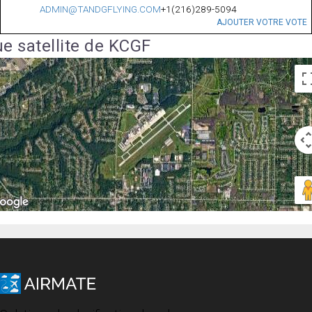
ADMIN@TANDGFLYING.COM
+1(216)289-5094
AJOUTER VOTRE VOTE
e satellite de KCGF