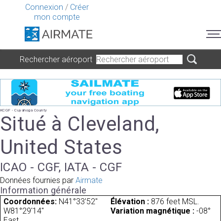
Connexion
/
Créer
mon compte
Rechercher aéroport
KCGF - Cuyahoga County
Situé à Cleveland,
United States
ICAO - CGF, IATA - CGF
Données fournies par
Airmate
Information générale
Coordonnées:
N41°33'52"
Élévation :
876 feet MSL.
W81°29'14"
Variation magnétique :
-08°
East