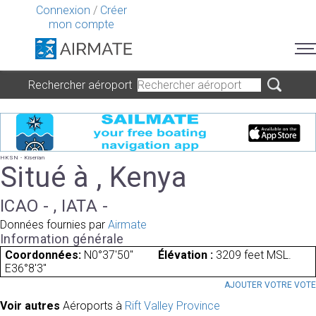
Connexion
/
Créer
mon compte
Rechercher aéroport
HKSN - Kiserian
Situé à , Kenya
ICAO - , IATA -
Données fournies par
Airmate
Information générale
Coordonnées:
N0°37'50"
Élévation :
3209 feet MSL.
E36°8'3"
AJOUTER VOTRE VOT
Voir autres
Aéroports à
Rift Valley Province