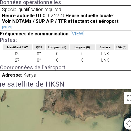
Données opérationnelles
Special qualification required
Heure actuelle UTC:
02:27:40
Heure actuelle locale:
Voir NOTAMs / SUP AIP / TFR affectant cet aéroport
[VIEW]
Fréquences de communication:
[VIEW]
Pistes:
Identifiant RWY
QFU
Longueur
(ft)
Largeur
(ft)
Surface
LDA
(ft)
09
0°
0
0
UNK
27
0°
0
0
UNK
Coordonnées de l'aéroport
Adresse:
Kenya
e satellite de HKSN