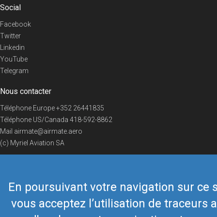
Social
Facebook
Twitter
Linkedin
YouTube
Telegram
Nous contacter
Téléphone Europe
+352 26441835
Téléphone US/Canada
418-592-8862
Mail
airmate@airmate.aero
(c) Myriel Aviation SA
En poursuivant votre navigation sur ce s
© 2019 Airmate -
Conditions d'utilisation
-
Vie privée
Back to top
vous acceptez l’utilisation de traceurs a