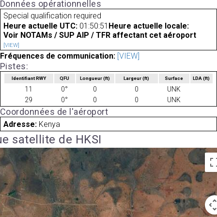
Données opérationnelles
Special qualification required
Heure actuelle UTC:
01:50:51
Heure actuelle locale:
Voir NOTAMs / SUP AIP / TFR affectant cet aéroport
[VIEW]
Fréquences de communication:
[VIEW]
Pistes:
Identifiant RWY
QFU
Longueur
(ft)
Largeur
(ft)
Surface
LDA
(ft)
11
0°
0
0
UNK
29
0°
0
0
UNK
Coordonnées de l'aéroport
Adresse:
Kenya
e satellite de HKSI