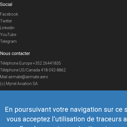
Social
Facebook
Twitter
Linkedin
YouTube
Telegram
Nous contacter
Téléphone Europe
+352 26441835
Téléphone US/Canada
418-592-8862
Mail
airmate@airmate.aero
(c) Myriel Aviation SA
En poursuivant votre navigation sur ce s
© 2019 Airmate -
Conditions d'utilisation
-
Vie privée
Back to top
vous acceptez l’utilisation de traceurs a