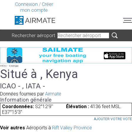
Connexion
/
Créer
mon compte
Rechercher aéroport
HKSI - Selengai
Situé à , Kenya
ICAO - , IATA -
Données fournies par
Airmate
Information générale
Coordonnées:
S2°12'9"
Élévation :
4136 feet MSL.
E37°15'3"
AJOUTER VOTRE VOT
Voir autres
Aéroports à
Rift Valley Province