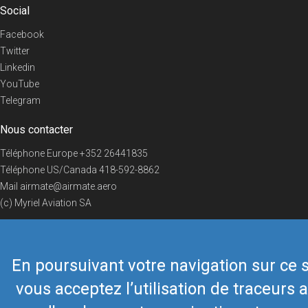
Social
Facebook
Twitter
Linkedin
YouTube
Telegram
Nous contacter
Téléphone Europe
+352 26441835
Téléphone US/Canada
418-592-8862
Mail
airmate@airmate.aero
(c) Myriel Aviation SA
En poursuivant votre navigation sur ce s
© 2019 Airmate -
Conditions d'utilisation
-
Vie privée
Back to top
vous acceptez l’utilisation de traceurs a