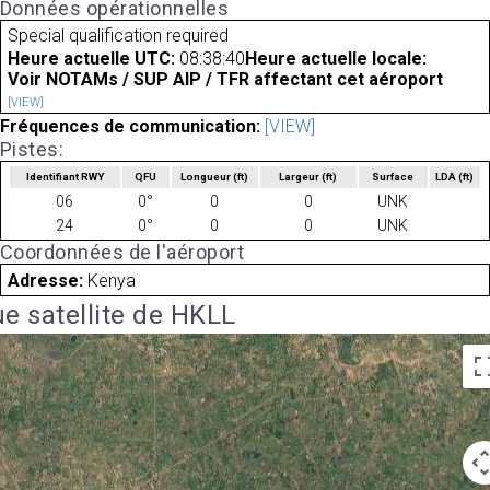
Données opérationnelles
Special qualification required
Heure actuelle UTC:
08:38:40
Heure actuelle locale:
Voir NOTAMs / SUP AIP / TFR affectant cet aéroport
[VIEW]
Fréquences de communication:
[VIEW]
Pistes:
Identifiant RWY
QFU
Longueur
(ft)
Largeur
(ft)
Surface
LDA
(ft)
06
0°
0
0
UNK
24
0°
0
0
UNK
Coordonnées de l'aéroport
Adresse:
Kenya
e satellite de HKLL