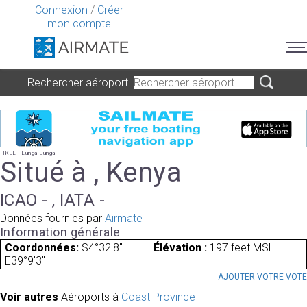
Connexion
/
Créer
mon compte
Rechercher aéroport
HKLL - Lunga Lunga
Situé à , Kenya
ICAO - , IATA -
Données fournies par
Airmate
Information générale
Coordonnées:
S4°32'8"
Élévation :
197 feet MSL.
E39°9'3"
AJOUTER VOTRE VOT
Voir autres
Aéroports à
Coast Province