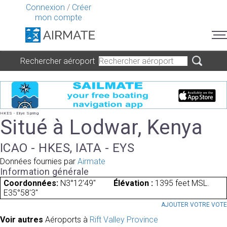
Connexion
/
Créer
mon compte
Rechercher aéroport
HKES - Eliye Spring
Situé à Lodwar, Kenya
ICAO - HKES, IATA - EYS
Données fournies par
Airmate
Information générale
Coordonnées:
N3°12'49"
Élévation :
1395 feet MSL.
E35°58'3"
AJOUTER VOTRE VOT
Voir autres
Aéroports à
Rift Valley Province