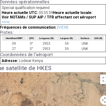
Données opérationnelles
Special qualification required
Heure actuelle UTC:
05:55:59
Heure actuelle locale:
Voir NOTAMs / SUP AIP / TFR affectant cet aéroport
[VIEW]
Fréquences de communication:
[VIEW]
Pistes:
Identifiant RWY
QFU
Longueur
(ft)
Largeur
(ft)
Surface
LDA
(ft)
09
0°
2953
59
UNK
27
0°
2953
59
UNK
Coordonnées de l'aéroport
Adresse:
Lodwar Kenya
e satellite de HKES