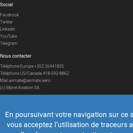
Social
Facebook
Twitter
Linkedin
YouTube
Telegram
Nous contacter
Téléphone Europe
+352 26441835
Téléphone US/Canada
418-592-8862
Mail
airmate@airmate.aero
(c) Myriel Aviation SA
En poursuivant votre navigation sur ce s
© 2019 Airmate -
Conditions d'utilisation
-
Vie privée
Back to top
vous acceptez l’utilisation de traceurs a