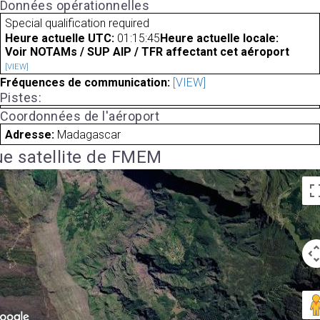
Données opérationnelles
Special qualification required
Heure actuelle UTC:
01:15:45
Heure actuelle locale:
Voir NOTAMs / SUP AIP / TFR affectant cet aéroport
[VIEW]
Fréquences de communication:
[VIEW]
Pistes:
Coordonnées de l'aéroport
Adresse:
Madagascar
e satellite de FMEM