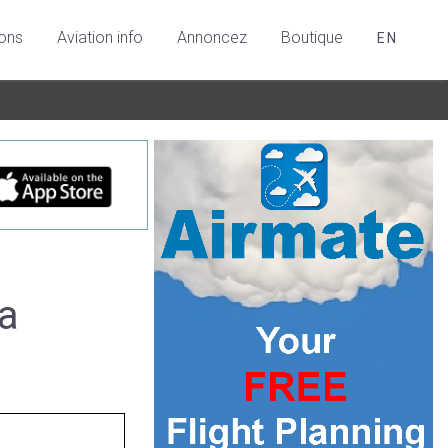
ions
Aviation info
Annoncez
Boutique
EN
ca