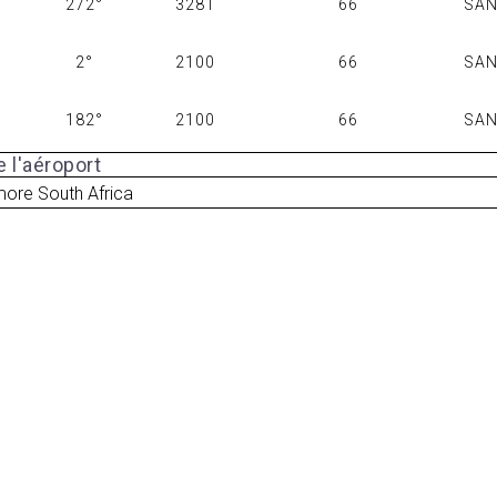
272°
3281
66
SA
2°
2100
66
SA
182°
2100
66
SA
 l'aéroport
more South Africa