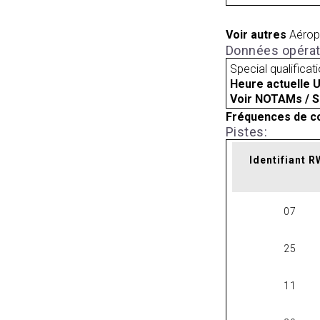
Voir autres
Aérop
Données opérat
Special qualificat
Heure actuelle 
Voir NOTAMs / S
Fréquences de c
Pistes:
Identifiant 
07
25
11