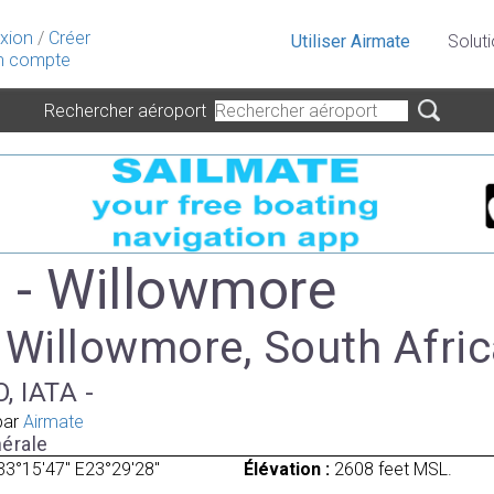
xion
/
Créer
Utiliser Airmate
Solut
 compte
Rechercher aéroport
- Willowmore
 Willowmore, South Afri
, IATA -
par
Airmate
érale
33°15'47" E23°29'28"
Élévation :
2608 feet MSL.