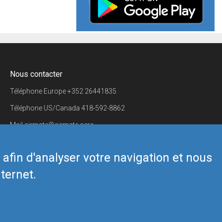
Nous contacter
Téléphone Europe
+352 26441835
Téléphone US/Canada
418-592-8862
Mail
airmate@airmate.aero
(c) Myriel Aviation SA
s afin d'analyser votre navigation et nous
ternet.
Back to top