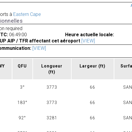
orts à
Eastern Cape
ionnelles
ion required
UTC:
06:49:00
Heure actuelle locale:
UP AIP / TFR affectant cet aéroport
[VIEW]
ommunication:
[VIEW]
RWY
QFU
Longueur
Largeur
(ft)
Surf
(ft)
3°
3773
66
SA
183°
3773
66
SA
92°
3281
66
SA