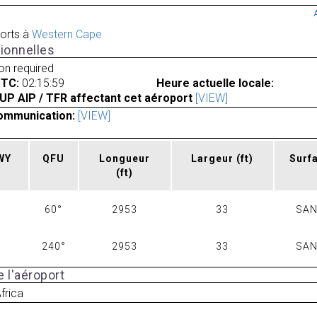
orts à
Western Cape
ionnelles
ion required
UTC:
02:15:59
Heure actuelle locale:
UP AIP / TFR affectant cet aéroport
[VIEW]
ommunication:
[VIEW]
RWY
QFU
Longueur
Largeur
(ft)
Surf
(ft)
60°
2953
33
SA
240°
2953
33
SA
 l'aéroport
frica