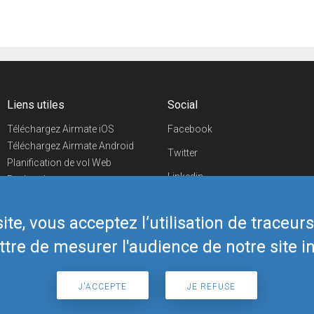
Liens utiles
Social
Téléchargez Airmate iOS
Facebook
Téléchargez Airmate Android
Twitter
Planification de vol Web
Linkedin
Recherche
aéroports/handleurs
YouTube
Evénements aéronautiques
te, vous acceptez l’utilisation de traceur
Telegram
Boutique Airmate
tre de mesurer l'audience de notre site in
J'ACCEPTE
JE REFUSE