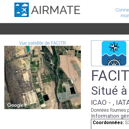
Conne
mon
Vue satellite de FACITR
FACIT
Situé à
ICAO - , IAT
Données fournies 
Information gén
Coordonnées:
S