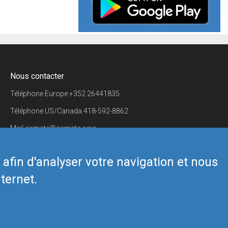
Nous contacter
Téléphone Europe
+352 26441835
Téléphone US/Canada
418-592-8862
Mail
airmate@airmate.aero
(c) Myriel Aviation SA
s afin d'analyser votre navigation et nous
ternet.
Back to top