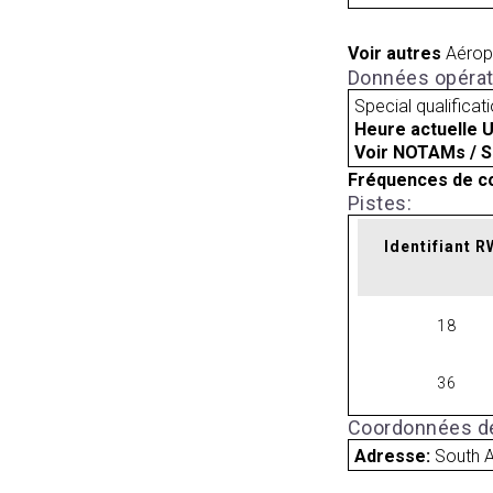
Voir autres
Aérop
Données opérat
Special qualificat
Heure actuelle 
Voir NOTAMs / S
Fréquences de c
Pistes:
Identifiant 
18
36
Coordonnées de
Adresse:
South A