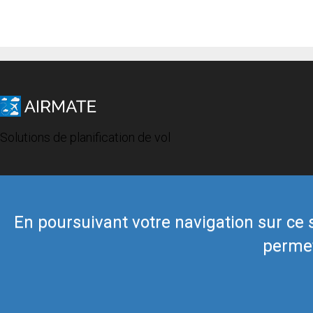
Solutions de planification de vol
En poursuivant votre navigation sur ce si
permet
© 2019 Airmate -
Conditions d'utilisation
-
Vie privée