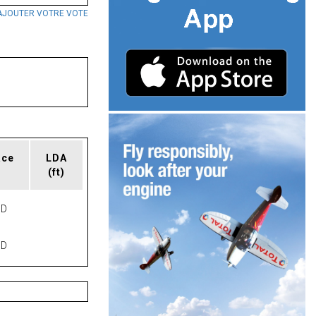
AJOUTER VOTRE VOTE
ace
LDA
(ft)
ND
ND