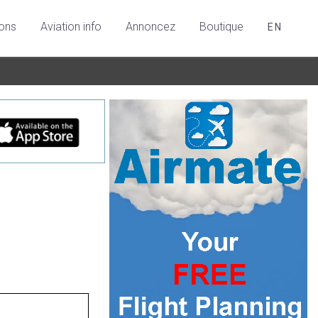
ions
Aviation info
Annoncez
Boutique
EN