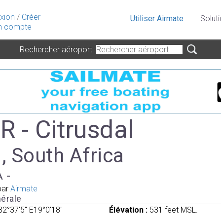
xion
/
Créer
Utiliser Airmate
Solut
 compte
Rechercher aéroport
R - Citrusdal
 , South Africa
A -
par
Airmate
érale
32°37'5" E19°0'18"
Élévation :
531 feet MSL.