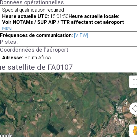
Données opérationnelles
Special qualification required
Heure actuelle UTC:
15:01:50
Heure actuelle locale:
Voir NOTAMs / SUP AIP / TFR affectant cet aéroport
[VIEW]
Fréquences de communication:
[VIEW]
Pistes:
Coordonnées de l'aéroport
Adresse:
South Africa
e satellite de FA0107