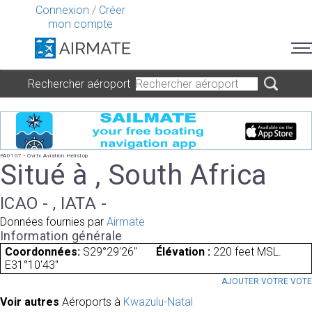
Connexion
/
Créer
mon compte
Rechercher aéroport
FA0107 - Ovrtx Aviation Helistop
Situé à , South Africa
ICAO - , IATA -
Données fournies par
Airmate
Information générale
Coordonnées:
S29°29'26"
Élévation :
220 feet MSL.
E31°10'43"
AJOUTER VOTRE VOT
Voir autres
Aéroports à
Kwazulu-Natal