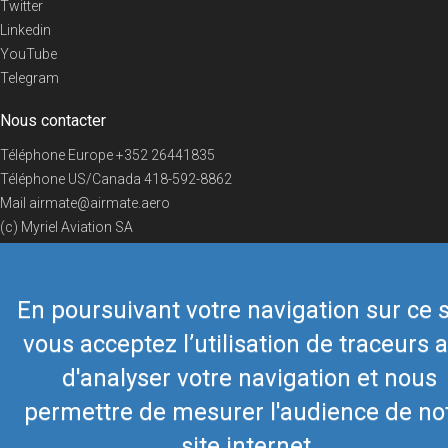
Twitter
Linkedin
YouTube
Telegram
Nous contacter
Téléphone Europe
+352 26441835
Téléphone US/Canada
418-592-8862
Mail
airmate@airmate.aero
(c) Myriel Aviation SA
En poursuivant votre navigation sur ce s
© 2019 Airmate -
Conditions d'utilisation
-
Vie privée
Back to top
vous acceptez l’utilisation de traceurs a
d'analyser votre navigation et nous
permettre de mesurer l'audience de no
site internet.