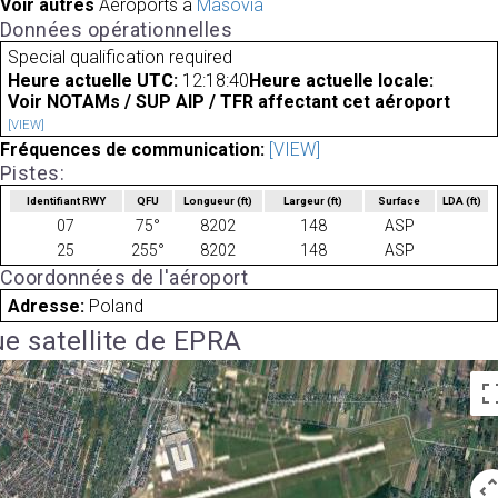
Voir autres
Aéroports à
Masovia
Données opérationnelles
Special qualification required
Heure actuelle UTC:
12:18:40
Heure actuelle locale:
Voir NOTAMs / SUP AIP / TFR affectant cet aéroport
[VIEW]
Fréquences de communication:
[VIEW]
Pistes:
Identifiant RWY
QFU
Longueur
(ft)
Largeur
(ft)
Surface
LDA
(ft)
07
75°
8202
148
ASP
25
255°
8202
148
ASP
Coordonnées de l'aéroport
Adresse:
Poland
e satellite de EPRA