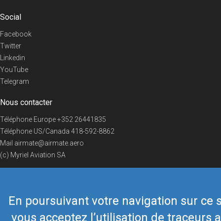
Social
Facebook
Twitter
Linkedin
YouTube
Telegram
Nous contacter
Téléphone Europe
+352 26441835
Téléphone US/Canada
418-592-8862
Mail
airmate@airmate.aero
(c) Myriel Aviation SA
En poursuivant votre navigation sur ce s
© 2019 Airmate -
Conditions d'utilisation
-
Vie privée
Back to top
vous acceptez l’utilisation de traceurs a