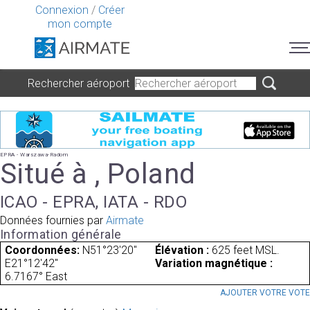
Connexion
/
Créer
mon compte
Rechercher aéroport
EPRA - Warszawa-Radom
Situé à , Poland
ICAO - EPRA, IATA - RDO
Données fournies par
Airmate
Information générale
Coordonnées:
N51°23'20"
Élévation :
625 feet MSL.
E21°12'42"
Variation magnétique :
6.7167° East
AJOUTER VOTRE VOT