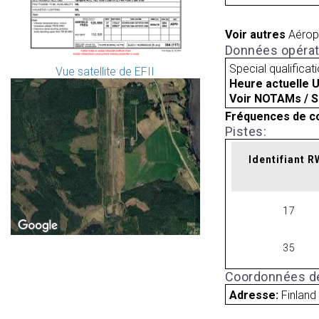
Voir autres
Aérop
Données opérat
Special qualificat
Vue satellite de EFII
Heure actuelle 
Voir NOTAMs / S
Fréquences de c
Pistes:
Identifiant 
17
35
Coordonnées de
Adresse:
Finland