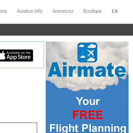
ions
Aviation info
Annoncez
Boutique
EN