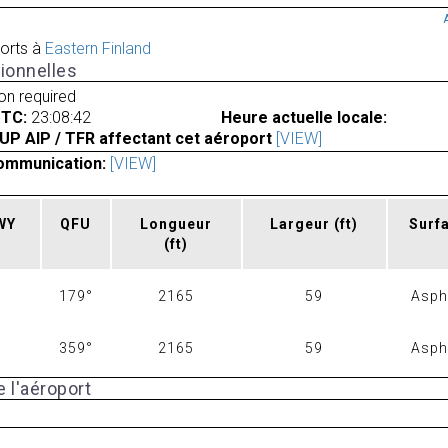
orts à
Eastern Finland
ionnelles
ion required
UTC:
23:08:42
Heure actuelle locale:
UP AIP / TFR affectant cet aéroport
[VIEW]
ommunication:
[VIEW]
RWY
QFU
Longueur
Largeur
(ft)
Surf
(ft)
179°
2165
59
Asph
359°
2165
59
Asph
 l'aéroport