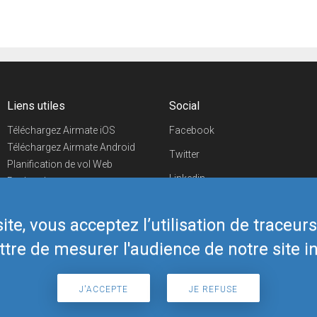
Liens utiles
Social
Téléchargez Airmate iOS
Facebook
Téléchargez Airmate Android
Twitter
Planification de vol Web
Linkedin
Recherche
aéroports/handleurs
YouTube
Evénements aéronautiques
te, vous acceptez l’utilisation de traceur
Telegram
Boutique Airmate
tre de mesurer l'audience de notre site in
J'ACCEPTE
JE REFUSE