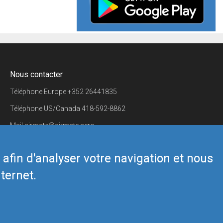
Nous contacter
Téléphone Europe
+352 26441835
Téléphone US/Canada
418-592-8862
Mail
airmate@airmate.aero
(c) Myriel Aviation SA
s afin d'analyser votre navigation et nous
ternet.
Back to top