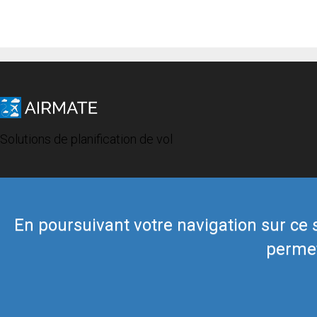
Solutions de planification de vol
En poursuivant votre navigation sur ce si
permet
© 2019 Airmate -
Conditions d'utilisation
-
Vie privée