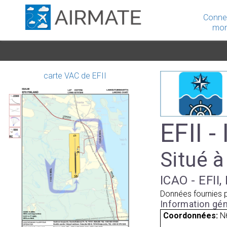
Conne
mon
carte VAC de EFII
EFII -
Situé à
ICAO - EFII,
Données fournies 
Information gén
Coordonnées:
N