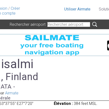
xion
/
Créer
Utiliser Airmate
Solut
 compte
Rechercher aéroport
 Iisalmi
 , Finland
 IATA -
par
Airmate
érale
63°37'55" E27°7'20"
Élévation :
384 feet MSL.