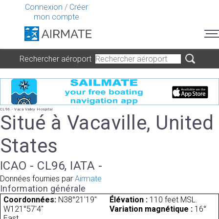
Connexion
/
Créer
mon compte
Rechercher aéroport
CL96 - Vaca Valley Hospital
Situé à Vacaville, United
States
ICAO - CL96, IATA -
Données fournies par
Airmate
Information générale
Coordonnées:
N38°21'19"
Élévation :
110 feet MSL.
W121°57'4"
Variation magnétique :
16°
East