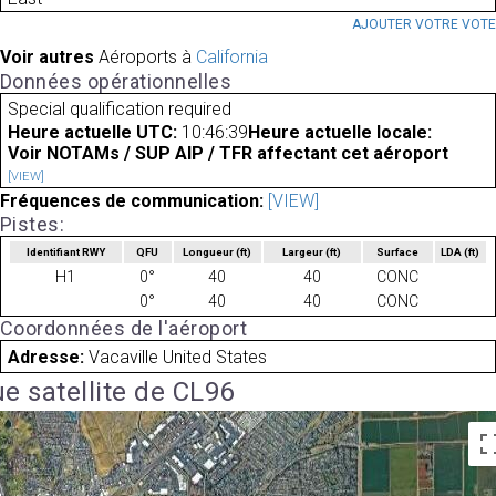
AJOUTER VOTRE VOT
Voir autres
Aéroports à
California
Données opérationnelles
Special qualification required
Heure actuelle UTC:
10:46:39
Heure actuelle locale:
Voir NOTAMs / SUP AIP / TFR affectant cet aéroport
[VIEW]
Fréquences de communication:
[VIEW]
Pistes:
Identifiant RWY
QFU
Longueur
(ft)
Largeur
(ft)
Surface
LDA
(ft)
H1
0°
40
40
CONC
0°
40
40
CONC
Coordonnées de l'aéroport
Adresse:
Vacaville United States
e satellite de CL96