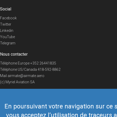
Social
Facebook
Twitter
Linkedin
YouTube
Telegram
Nous contacter
Téléphone Europe
+352 26441835
Téléphone US/Canada
418-592-8862
Mail
airmate@airmate.aero
(c) Myriel Aviation SA
En poursuivant votre navigation sur ce s
© 2019 Airmate -
Conditions d'utilisation
-
Vie privée
Back to top
vous acceptez l’utilisation de traceurs a