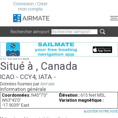
Connexion
/
Créer
mon compte
Rechercher aéroport
CCY4 - East Gore Eco Airpark
Situé à , Canada
ICAO - CCY4, IATA -
Données fournies par
Airmate
Information générale
Coordonnées:
N45°7'0"
Élévation :
615 feet MSL.
W63°42'0"
Variation magnétique :
-17.9039° East
AJOUTER VOTRE VOT