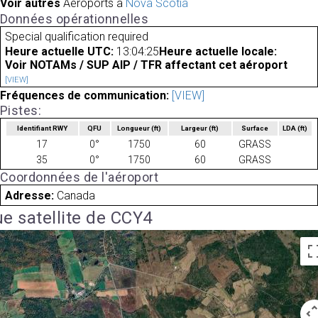
Voir autres
Aéroports à
Nova Scotia
Données opérationnelles
Special qualification required
Heure actuelle UTC:
13:04:25
Heure actuelle locale:
Voir NOTAMs / SUP AIP / TFR affectant cet aéroport
[VIEW]
Fréquences de communication:
[VIEW]
Pistes:
Identifiant RWY
QFU
Longueur
(ft)
Largeur
(ft)
Surface
LDA
(ft)
17
0°
1750
60
GRASS
35
0°
1750
60
GRASS
Coordonnées de l'aéroport
Adresse:
Canada
e satellite de CCY4