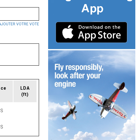
AJOUTER VOTRE VOTE
ace
LDA
(ft)
TS
TS