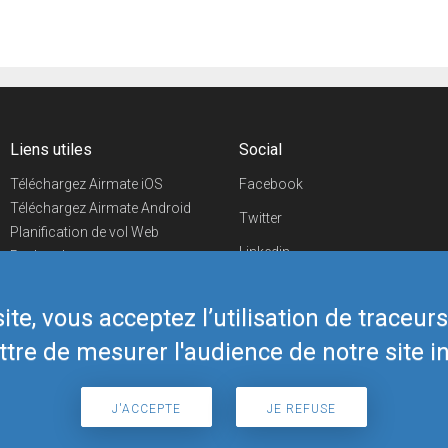
Liens utiles
Social
Téléchargez Airmate iOS
Facebook
Téléchargez Airmate Android
Twitter
Planification de vol Web
Linkedin
Recherche
aéroports/handleurs
YouTube
Evénements aéronautiques
te, vous acceptez l’utilisation de traceur
Telegram
Boutique Airmate
tre de mesurer l'audience de notre site in
J'ACCEPTE
JE REFUSE