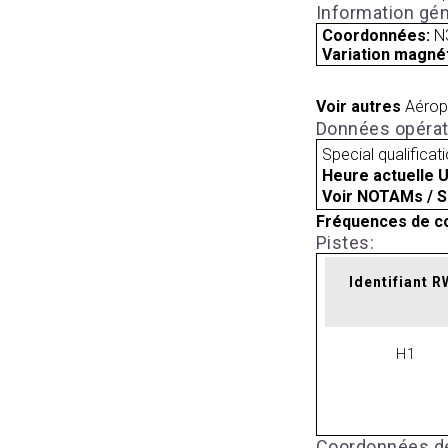
Information gén
Coordonnées:
N
Variation magnét
Voir autres
Aérop
Données opérat
Special qualificat
Heure actuelle 
Voir NOTAMs / S
Fréquences de c
Pistes:
Identifiant 
H1
Coordonnées de