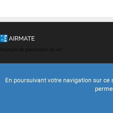
Solutions de planification de vol
En poursuivant votre navigation sur ce si
permet
© 2019 Airmate -
Conditions d'utilisation
-
Vie privée