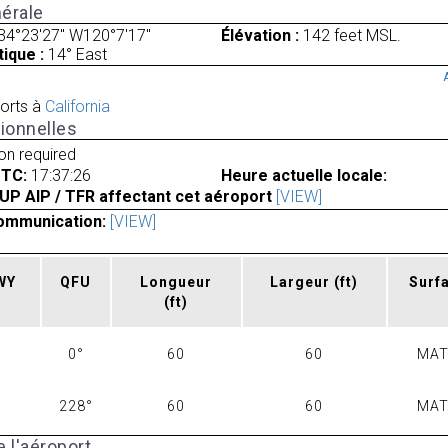
érale
34°23'27" W120°7'17"
Élévation :
142 feet MSL.
ique :
14° East
orts à
California
ionnelles
ion required
UTC:
17:37:26
Heure actuelle locale:
UP AIP / TFR affectant cet aéroport
[VIEW]
ommunication:
[VIEW]
RWY
QFU
Longueur
Largeur
(ft)
Surf
(ft)
0°
60
60
MA
228°
60
60
MA
 l'aéroport