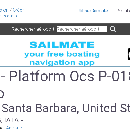
xion
/
Créer
Utiliser Airmate
Solut
 compte
Rechercher aéroport
- Platform Ocs P-0
o
 Santa Barbara, United S
, IATA -
par
Airmate