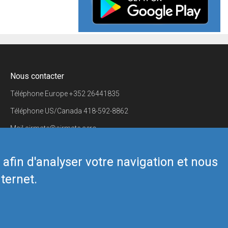
Nous contacter
Téléphone Europe
+352 26441835
Téléphone US/Canada
418-592-8862
Mail
airmate@airmate.aero
(c) Myriel Aviation SA
s afin d'analyser votre navigation et nous
ternet.
Back to top