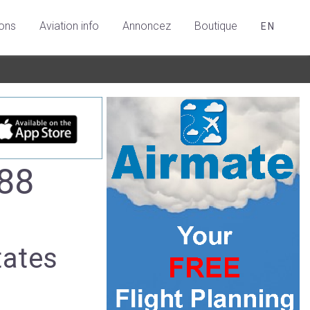
ions
Aviation info
Annoncez
Boutique
EN
188
tates