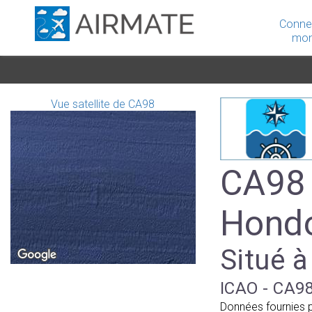
Conne
mon
Vue satellite de CA98
CA98 
Hond
Situé à
ICAO - CA98
Données fournies 