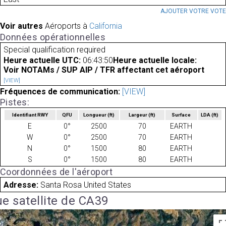
AJOUTER VOTRE VOT
Voir autres
Aéroports à
California
Données opérationnelles
Special qualification required
Heure actuelle UTC:
06:43:50
Heure actuelle locale:
Voir NOTAMs / SUP AIP / TFR affectant cet aéroport
[VIEW]
Fréquences de communication:
[VIEW]
Pistes:
Identifiant RWY
QFU
Longueur
(ft)
Largeur
(ft)
Surface
LDA
(ft)
E
0°
2500
70
EARTH
W
0°
2500
70
EARTH
N
0°
1500
80
EARTH
S
0°
1500
80
EARTH
Coordonnées de l'aéroport
Adresse:
Santa Rosa United States
e satellite de CA39