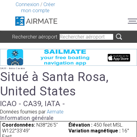
Connexion
/
Créer
mon compte
Rechercher aéroport
CA39 - Belos Cavalos
Situé à Santa Rosa,
United States
ICAO - CA39, IATA -
Données fournies par
Airmate
Information générale
Coordonnées:
N38°26'5"
Élévation :
450 feet MSL.
W122°33'49"
Variation magnétique :
16°
East