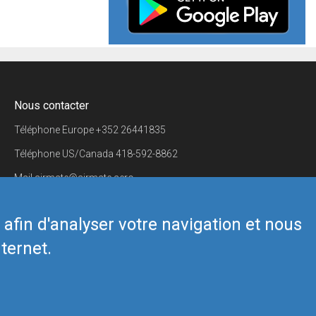
Nous contacter
Téléphone Europe
+352 26441835
Téléphone US/Canada
418-592-8862
Mail
airmate@airmate.aero
(c) Myriel Aviation SA
s afin d'analyser votre navigation et nous
ternet.
Back to top