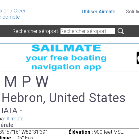
xion
/
Créer
Utiliser Airmate
Solut
 compte
Rechercher aéroport
- M P W
 Hebron, United States
 IATA -
par
Airmate
érale
39°57'16" W82°31'39"
Élévation :
900 feet MSL.
ique :
-05° East