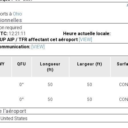
orts à
Ohio
ionnelles
ion required
UTC:
12:21:11
Heure actuelle locale:
UP AIP / TFR affectant cet aéroport
[VIEW]
ommunication:
[VIEW]
RWY
QFU
Longueur
Largeur
(ft)
Surf
(ft)
0°
50
50
CO
0°
50
50
CO
 l'aéroport
United States