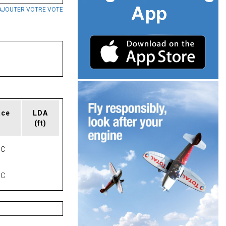
AJOUTER VOTRE VOTE
ace
LDA
(ft)
NC
NC