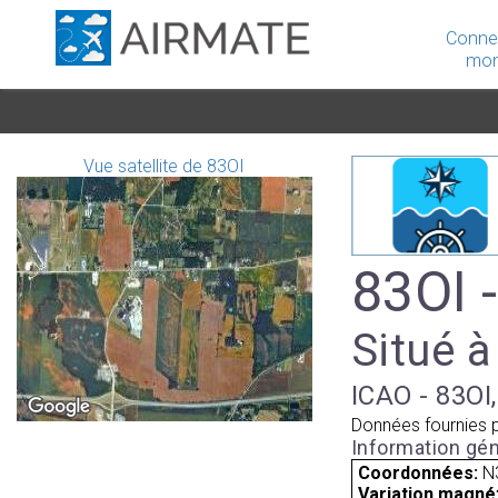
Conne
mon
Vue satellite de 83OI
83OI 
Situé à
ICAO - 83OI,
Données fournies 
Information gén
Coordonnées:
N
Variation magnét