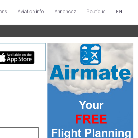
ions
Aviation info
Annoncez
Boutique
EN