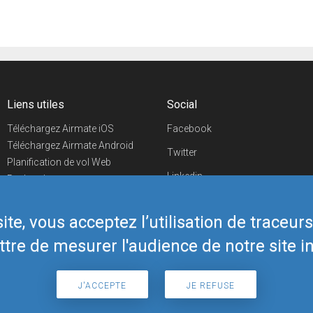
Liens utiles
Social
Téléchargez Airmate iOS
Facebook
Téléchargez Airmate Android
Twitter
Planification de vol Web
Linkedin
Recherche
aéroports/handleurs
YouTube
Evénements aéronautiques
te, vous acceptez l’utilisation de traceur
Telegram
Boutique Airmate
tre de mesurer l'audience de notre site in
J'ACCEPTE
JE REFUSE