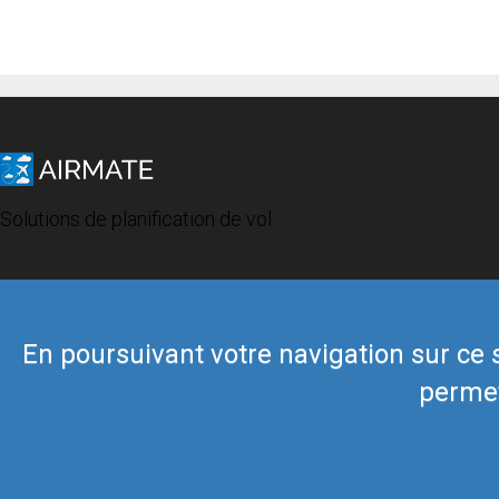
Solutions de planification de vol
En poursuivant votre navigation sur ce si
permet
© 2019 Airmate -
Conditions d'utilisation
-
Vie privée