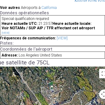
AJOUTER VOTRE VOT
Voir autres
Aéroports à
California
Données opérationnelles
Special qualification required
Heure actuelle UTC:
21:23:57
Heure actuelle locale:
Voir NOTAMs / SUP AIP / TFR affectant cet aéroport
[VIEW]
Fréquences de communication:
[VIEW]
Pistes:
Coordonnées de l'aéroport
Adresse:
Los Angeles United States
e satellite de 75CL