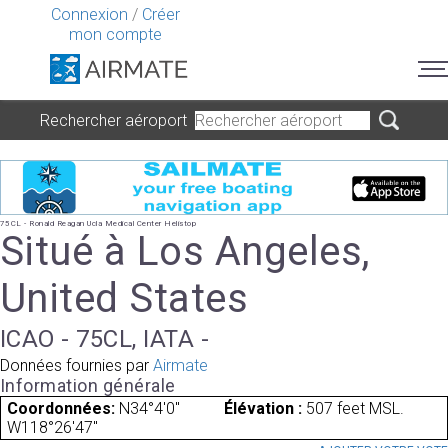
Connexion
/
Créer
mon compte
Rechercher aéroport
75CL - Ronald Reagan Ucla Medical Center Helistop
Situé à Los Angeles,
United States
ICAO - 75CL, IATA -
Données fournies par
Airmate
Information générale
Coordonnées:
N34°4'0"
Élévation :
507 feet MSL.
W118°26'47"