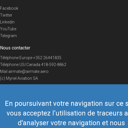
Facebook
Twitter
Linkedin
YouTube
Telegram
Nous contacter
Téléphone Europe
+352 26441835
Téléphone US/Canada
418-592-8862
Mail
airmate@airmate.aero
(c) Myriel Aviation SA
En poursuivant votre navigation sur ce s
© 2019 Airmate -
Conditions d'utilisation
-
Vie privée
Back to top
vous acceptez l’utilisation de traceurs a
d'analyser votre navigation et nous