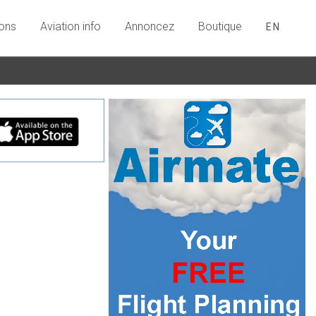
ions
Aviation info
Annoncez
Boutique
EN