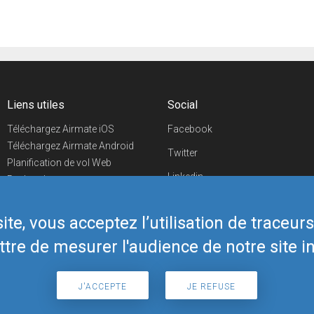
Liens utiles
Social
Téléchargez Airmate iOS
Facebook
Téléchargez Airmate Android
Twitter
Planification de vol Web
Linkedin
Recherche
aéroports/handleurs
YouTube
Evénements aéronautiques
te, vous acceptez l’utilisation de traceur
Telegram
Boutique Airmate
tre de mesurer l'audience de notre site in
J'ACCEPTE
JE REFUSE