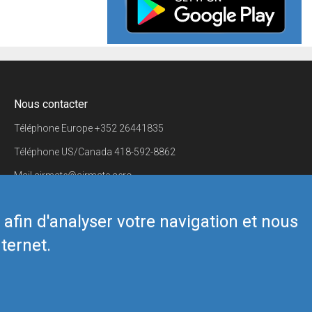
Nous contacter
Téléphone Europe
+352 26441835
Téléphone US/Canada
418-592-8862
Mail
airmate@airmate.aero
(c) Myriel Aviation SA
s afin d'analyser votre navigation et nous
ternet.
Back to top