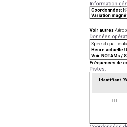
Information gén
Coordonnées:
N
Variation magnét
Voir autres
Aérop
Données opérat
Special qualificat
Heure actuelle 
Voir NOTAMs / S
Fréquences de c
Pistes:
Identifiant 
H1
Coordonnées de