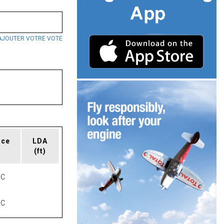
AJOUTER VOTRE VOTE
ace
LDA
(ft)
NC
NC