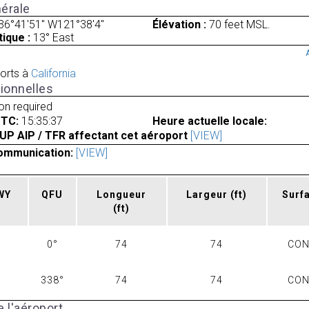
érale
36°41'51" W121°38'4"
Élévation :
70 feet MSL.
ique :
13° East
orts à
California
ionnelles
ion required
UTC:
15:35:37
Heure actuelle locale:
UP AIP / TFR affectant cet aéroport
[VIEW]
ommunication:
[VIEW]
RWY
QFU
Longueur
Largeur
(ft)
Surf
(ft)
0°
74
74
CO
338°
74
74
CO
 l'aéroport