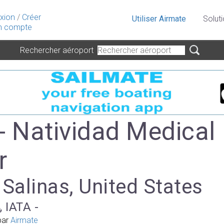
xion
/
Créer
Utiliser Airmate
Solut
 compte
Rechercher aéroport
- Natividad Medical
r
 Salinas, United States
, IATA -
par
Airmate