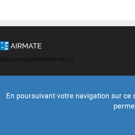
Solutions de planification de vol
En poursuivant votre navigation sur ce si
permet
© 2019 Airmate -
Conditions d'utilisation
-
Vie privée