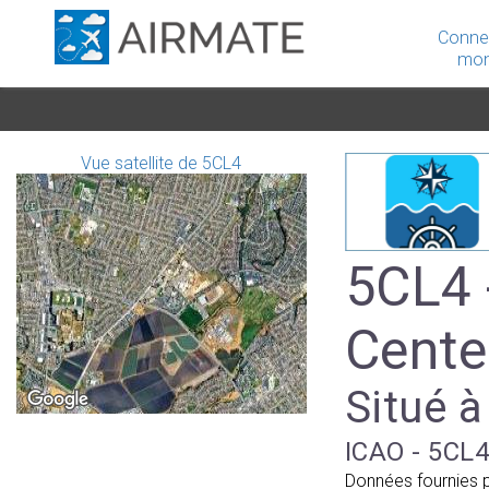
Conne
mon
Vue satellite de 5CL4
5CL4 
Cente
Situé à
ICAO - 5CL4
Données fournies 