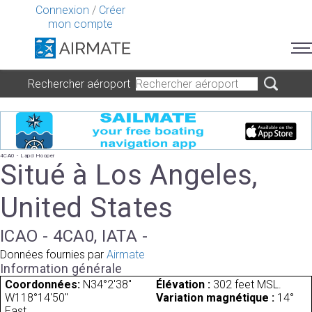
Connexion
/
Créer
mon compte
Rechercher aéroport
4CA0 - Lapd Hooper
Situé à Los Angeles,
United States
ICAO - 4CA0, IATA -
Données fournies par
Airmate
Information générale
Coordonnées:
N34°2'38"
Élévation :
302 feet MSL.
W118°14'50"
Variation magnétique :
14°
East