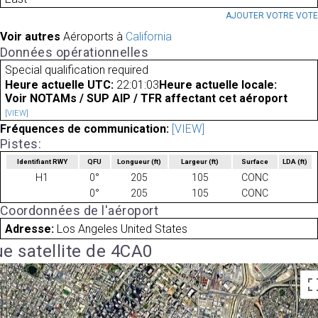
AJOUTER VOTRE VOT
Voir autres
Aéroports à
California
Données opérationnelles
Special qualification required
Heure actuelle UTC:
22:01:03
Heure actuelle locale:
Voir NOTAMs / SUP AIP / TFR affectant cet aéroport
[VIEW]
Fréquences de communication:
[VIEW]
Pistes:
Identifiant RWY
QFU
Longueur
(ft)
Largeur
(ft)
Surface
LDA
(ft)
H1
0°
205
105
CONC
0°
205
105
CONC
Coordonnées de l'aéroport
Adresse:
Los Angeles United States
e satellite de 4CA0