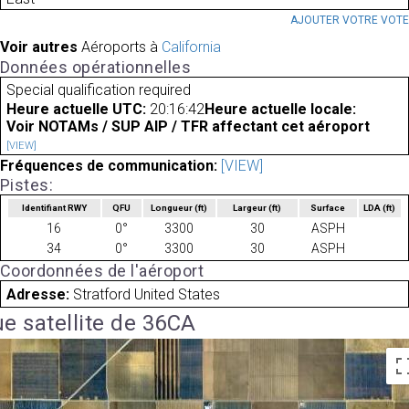
AJOUTER VOTRE VOT
Voir autres
Aéroports à
California
Données opérationnelles
Special qualification required
Heure actuelle UTC:
20:16:42
Heure actuelle locale:
Voir NOTAMs / SUP AIP / TFR affectant cet aéroport
[VIEW]
Fréquences de communication:
[VIEW]
Pistes:
Identifiant RWY
QFU
Longueur
(ft)
Largeur
(ft)
Surface
LDA
(ft)
16
0°
3300
30
ASPH
34
0°
3300
30
ASPH
Coordonnées de l'aéroport
Adresse:
Stratford United States
e satellite de 36CA