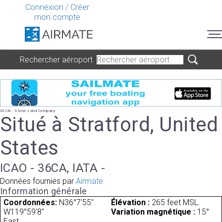
Connexion
/
Créer
mon compte
Rechercher aéroport
36CA - Stone Land Company
Situé à Stratford, United
States
ICAO - 36CA, IATA -
Données fournies par
Airmate
Information générale
Coordonnées:
N36°7'55"
Élévation :
265 feet MSL.
W119°59'8"
Variation magnétique :
15°
East