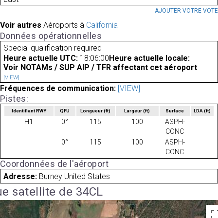
AJOUTER VOTRE VOT
Voir autres
Aéroports à
California
Données opérationnelles
Special qualification required
Heure actuelle UTC:
18:06:00
Heure actuelle locale:
Voir NOTAMs / SUP AIP / TFR affectant cet aéroport
[VIEW]
Fréquences de communication:
[VIEW]
Pistes:
Identifiant RWY
QFU
Longueur
(ft)
Largeur
(ft)
Surface
LDA
(ft)
H1
0°
115
100
ASPH-
CONC
0°
115
100
ASPH-
CONC
Coordonnées de l'aéroport
Adresse:
Burney United States
e satellite de 34CL