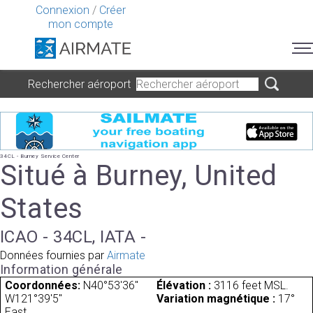
Connexion
/
Créer
mon compte
Rechercher aéroport
34CL - Burney Service Center
Situé à Burney, United
States
ICAO - 34CL, IATA -
Données fournies par
Airmate
Information générale
Coordonnées:
N40°53'36"
Élévation :
3116 feet MSL.
W121°39'5"
Variation magnétique :
17°
East