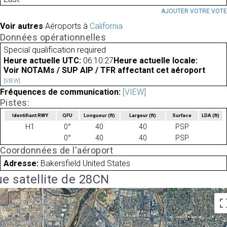
AJOUTER VOTRE VOT
Voir autres
Aéroports à
California
Données opérationnelles
Special qualification required
Heure actuelle UTC:
06:10:27
Heure actuelle locale:
Voir NOTAMs / SUP AIP / TFR affectant cet aéroport
[VIEW]
Fréquences de communication:
[VIEW]
Pistes:
Identifiant RWY
QFU
Longueur
(ft)
Largeur
(ft)
Surface
LDA
(ft)
H1
0°
40
40
PSP
0°
40
40
PSP
Coordonnées de l'aéroport
Adresse:
Bakersfield United States
e satellite de 28CN