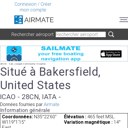
Connexion
/
Créer
mon compte
Rechercher aéroport
28CN - San Joaquin Community Hospital
Situé à Bakersfield,
United States
ICAO - 28CN, IATA -
Données fournies par
Airmate
Information générale
Coordonnées:
N35°22'60"
Élévation :
465 feet MSL.
W119°1'15"
Variation magnétique :
14°
East