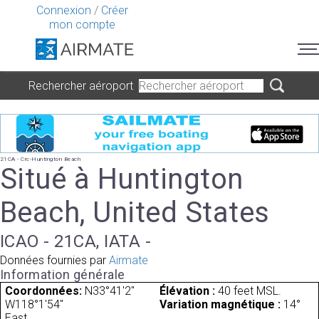
Connexion
/
Créer
mon compte
Rechercher aéroport
21CA - Crc-Huntington Beach
Situé à Huntington
Beach, United States
ICAO - 21CA, IATA -
Données fournies par
Airmate
Information générale
Coordonnées:
N33°41'2"
Élévation :
40 feet MSL.
W118°1'54"
Variation magnétique :
14°
East