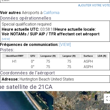
AJOUTER VOTRE VOT
Voir autres
Aéroports à
California
Données opérationnelles
Special qualification required
Heure actuelle UTC:
03:58:18
Heure actuelle locale:
Voir NOTAMs / SUP AIP / TFR affectant cet aéroport
[VIEW]
Fréquences de communication:
[VIEW]
Pistes:
Identifiant RWY
QFU
Longueur
(ft)
Largeur
(ft)
Surface
LDA
(ft)
H1
0°
75
75
ASPH
0°
75
75
ASPH
Coordonnées de l'aéroport
Adresse:
Huntington Beach United States
e satellite de 21CA