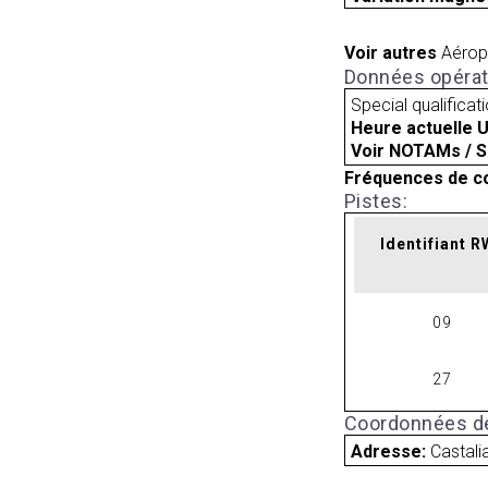
Voir autres
Aérop
Données opérat
Special qualificat
Heure actuelle 
Voir NOTAMs / S
Fréquences de c
Pistes:
Identifiant 
09
27
Coordonnées de
Adresse:
Castali