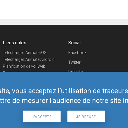
Liens utiles
Social
Téléchargez Airmate iOS
Facebook
Téléchargez Airmate Android
Twitter
Planification de vol Web
Linkedin
Recherche
aéroports/handleurs
YouTube
Evénements aéronautiques
te, vous acceptez l’utilisation de traceur
Telegram
Boutique Airmate
tre de mesurer l'audience de notre site in
J'ACCEPTE
JE REFUSE