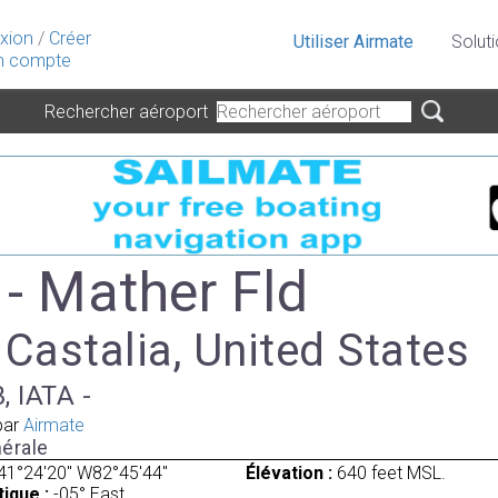
xion
/
Créer
Utiliser Airmate
Solut
 compte
Rechercher aéroport
- Mather Fld
 Castalia, United States
, IATA -
par
Airmate
érale
41°24'20" W82°45'44"
Élévation :
640 feet MSL.
ique :
-05° East