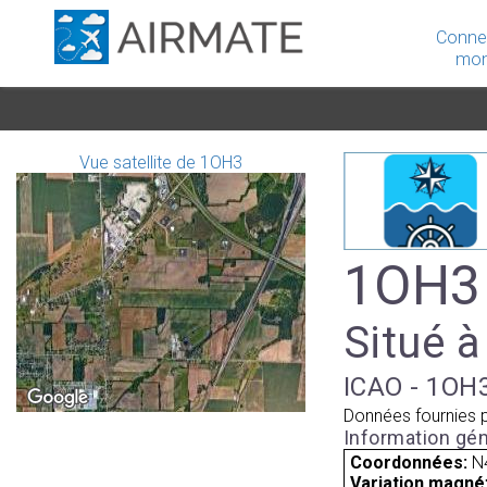
Conne
mon
Vue satellite de 1OH3
1OH3 
Situé à
ICAO - 1OH3
Données fournies 
Information gén
Coordonnées:
N
Variation magnét