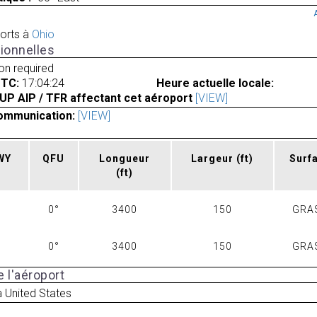
orts à
Ohio
ionnelles
ion required
UTC:
17:04:24
Heure actuelle locale:
UP AIP / TFR affectant cet aéroport
[VIEW]
ommunication:
[VIEW]
RWY
QFU
Longueur
Largeur
(ft)
Surf
(ft)
0°
3400
150
GRA
0°
3400
150
GRA
 l'aéroport
a United States