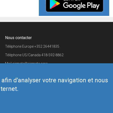
Nous contacter
Téléphone Europe
+352 26441835
Téléphone US/Canada
418-592-8862
Mail
airmate@airmate.aero
(c) Myriel Aviation SA
s afin d'analyser votre navigation et nous
ternet.
Back to top