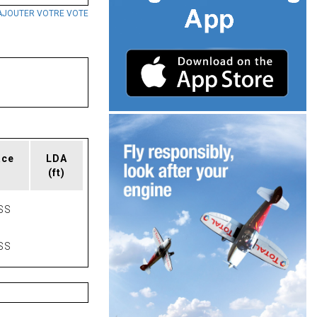
AJOUTER VOTRE VOTE
ace
LDA
(ft)
SS
SS