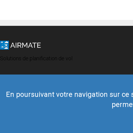
Solutions de planification de vol
En poursuivant votre navigation sur ce si
permet
© 2019 Airmate -
Conditions d'utilisation
-
Vie privée