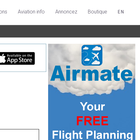
ions
Aviation info
Annoncez
Boutique
EN