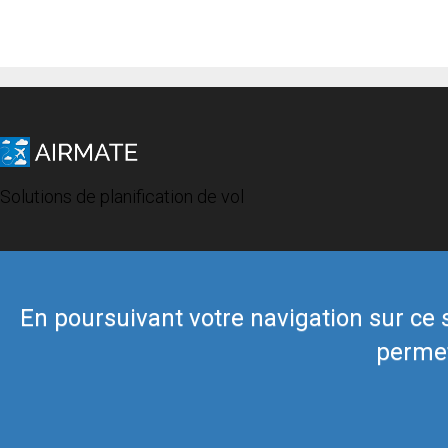
Solutions de planification de vol
En poursuivant votre navigation sur ce si
permet
© 2019 Airmate -
Conditions d'utilisation
-
Vie privée