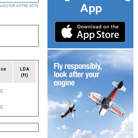
AJOUTER VOTRE VOTE
ace
LDA
(ft)
NC
NC