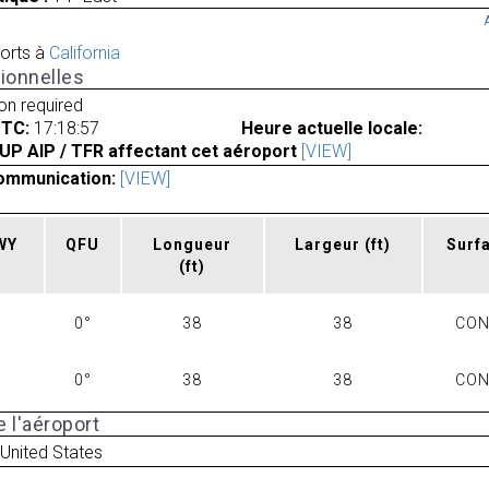
orts à
California
ionnelles
ion required
UTC:
17:18:57
Heure actuelle locale:
UP AIP / TFR affectant cet aéroport
[VIEW]
ommunication:
[VIEW]
RWY
QFU
Longueur
Largeur
(ft)
Surf
(ft)
0°
38
38
CO
0°
38
38
CO
 l'aéroport
United States