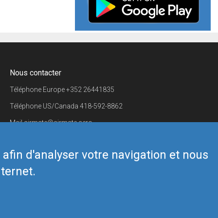
Nous contacter
Téléphone Europe
+352 26441835
Téléphone US/Canada
418-592-8862
Mail
airmate@airmate.aero
(c) Myriel Aviation SA
s afin d'analyser votre navigation et nous
ternet.
Back to top