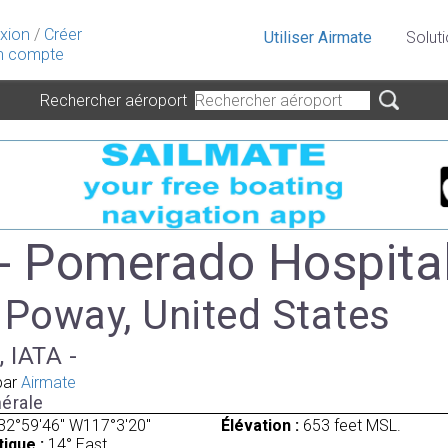
xion
/
Créer
Utiliser Airmate
Solut
 compte
Rechercher aéroport
- Pomerado Hospita
 Poway, United States
, IATA -
par
Airmate
érale
32°59'46" W117°3'20"
Élévation :
653 feet MSL.
ique :
14° East