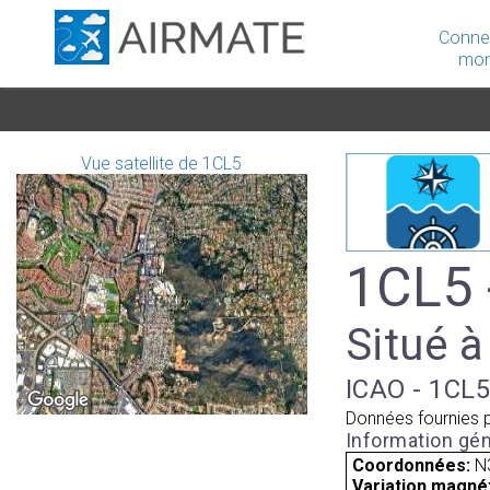
Conne
mon
Vue satellite de 1CL5
1CL5 
Situé à
ICAO - 1CL5
Données fournies 
Information gén
Coordonnées:
N
Variation magnét