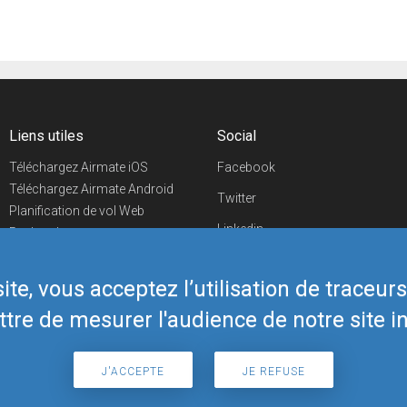
Liens utiles
Social
Téléchargez Airmate iOS
Facebook
Téléchargez Airmate Android
Twitter
Planification de vol Web
Linkedin
Recherche
aéroports/handleurs
YouTube
Evénements aéronautiques
te, vous acceptez l’utilisation de traceur
Telegram
Boutique Airmate
tre de mesurer l'audience de notre site in
J'ACCEPTE
JE REFUSE