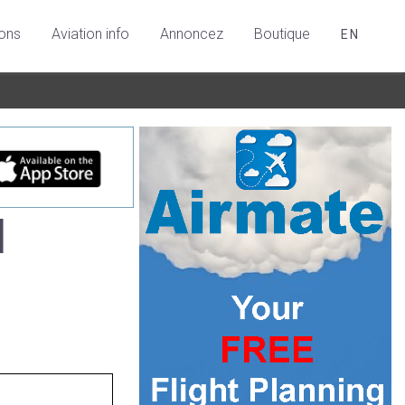
ions
Aviation info
Annoncez
Boutique
EN
l